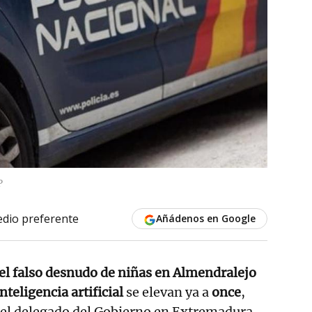
P
dio preferente
Añádenos en Google
el falso desnudo de niñas en Almendralejo
teligencia artificial
se elevan ya a
once
,
el delegado del Gobierno en Extremadura,