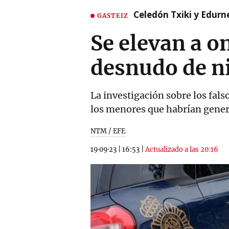
Celedón Txiki y Edurne
GASTEIZ
Se elevan a o
desnudo de n
La investigación sobre los fal
los menores que habrían gener
NTM / EFE
19·09·23
|
16:53
|
Actualizado a las 20:16