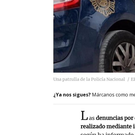
Una patrulla de la Policía Nacional
E
¿Ya nos sigues?
Márcanos como me
L
as
denuncias por 
realizado mediante in
según ha informado 