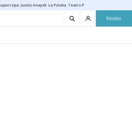
Supercopa
Joselu Anayak
La Polaka
Teatro Principal
Asier Villalibre
N
Kiosko