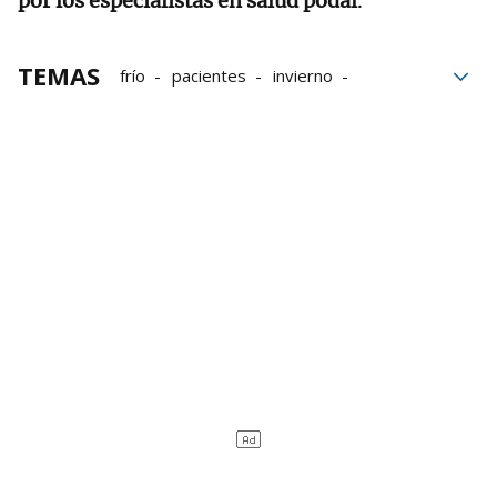
por los especialistas en salud podal
.
TEMAS
frío
pacientes
invierno
Comunidad Valenciana
ejercicios
calzado