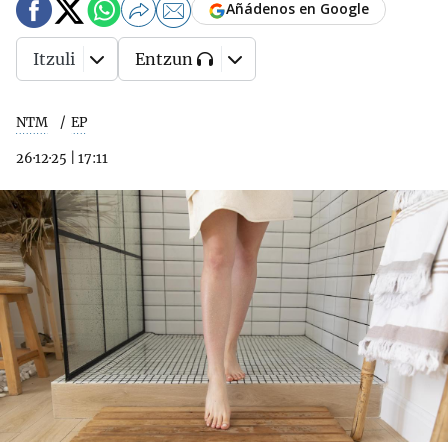
Añádenos en Google
Itzuli
Entzun
NTM
EP
26·12·25
|
17:11