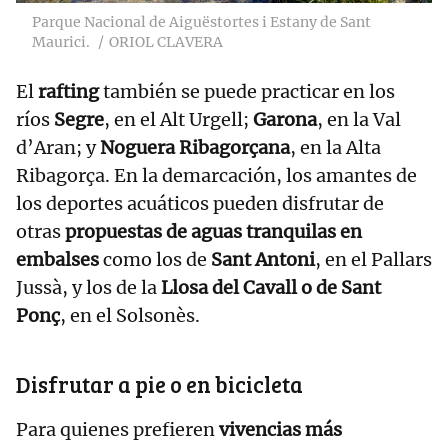
Parque Nacional de Aiguëstortes i Estany de Sant
Maurici.
ORIOL CLAVERA
El
rafting
también se puede practicar en los
ríos
Segre
, en el Alt Urgell;
Garona
, en la Val
d’Aran; y
Noguera Ribagorçana
, en la Alta
Ribagorça. En la demarcación, los amantes de
los deportes acuáticos pueden disfrutar de
otras
propuestas de aguas tranquilas en
embalses
como los de
Sant Antoni
, en el Pallars
Jussà, y los de la
Llosa del Cavall o de Sant
Ponç
, en el Solsonès.
Disfrutar a pie o en bicicleta
Para quienes prefieren
vivencias más