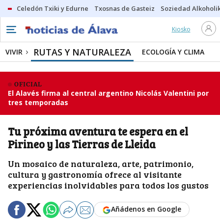
Celedón Txiki y Edurne
Txosnas de Gasteiz
Soziedad Alkoholi
Kiosko
RUTAS Y NATURALEZA
VIVIR
ECOLOGÍA Y CLIMA
OFICIAL
El Alavés firma al central argentino Nicolás Valentini por
tres temporadas
Tu próxima aventura te espera en el
Pirineo y las Tierras de Lleida
Un mosaico de naturaleza, arte, patrimonio,
cultura y gastronomía ofrece al visitante
experiencias inolvidables para todos los gustos
Añádenos en Google