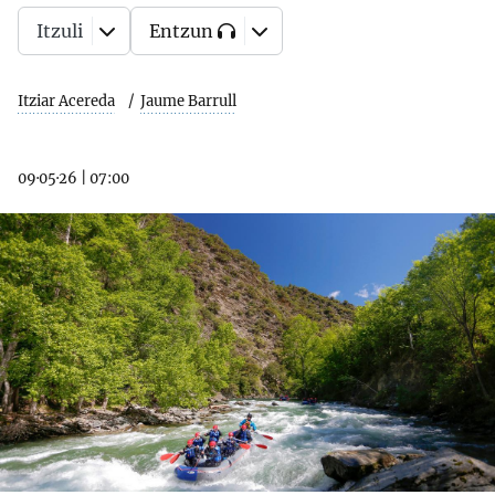
Itzuli
Entzun
Itziar Acereda
Jaume Barrull
09·05·26
|
07:00