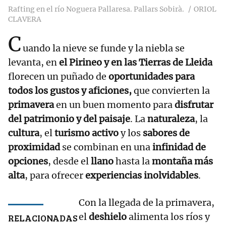
Rafting en el río Noguera Pallaresa. Pallars Sobirà.
ORIOL
CLAVERA
C
uando la nieve se funde y la niebla se
levanta, en
el Pirineo y en las Tierras de Lleida
florecen un puñado de
oportunidades para
todos los gustos y aficiones,
que convierten la
primavera
en un buen momento para
disfrutar
del patrimonio y del paisaje
. La
naturaleza
, la
cultura
, el
turismo activo
y los
sabores de
proximidad
se combinan en una
infinidad de
opciones
, desde el
llano
hasta la
montaña más
alta
, para ofrecer
experiencias inolvidables
.
Con la llegada de la primavera,
el
deshielo
alimenta los ríos y
RELACIONADAS