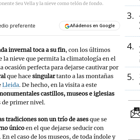
ponente Seu Vella y la nieve como telón de fondo.
3
dio preferente
Añádenos en Google
4
da invernal toca a su fin
, con los últimos
 la nieve que permita la climatología en el
la ocasión perfecta para dejarse cautivar por
5
al
que hace
singular
tanto a las montañas
e
Lleida
. De hecho, en la visita a este
monumentales castillos, museos e iglesias
 de primer nivel.
las tradiciones son un trío de ases
que se
rno único
en el que dejarse seducir con
. En el caso de los museos, de toda índole y