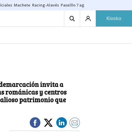
iciales
Machete
Racing-Alavés
Paseíllo 7 agosto
Seguro hogar
Citas
Kiosko
a demarcación invita a
yas románicas y centros
 valioso patrimonio que