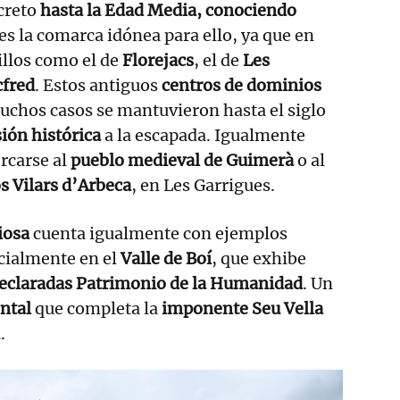
creto
hasta la Edad Media, conociendo
es la comarca idónea para ello, ya que en
tillos como el de
Florejacs
, el de
Les
cfred
. Estos antiguos
centros de dominios
uchos casos se mantuvieron hasta el siglo
ión histórica
a la escapada. Igualmente
rcarse al
pueblo medieval de Guimerà
o al
os Vilars d’Arbeca
, en Les Garrigues.
iosa
cuenta igualmente con ejemplos
cialmente en el
Valle de Boí
, que exhibe
declaradas Patrimonio de la Humanidad
. Un
ntal
que completa la
imponente Seu Vella
.