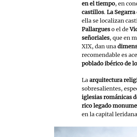
en el tiempo
, en con
castillos
.
La Segarra
ella se localizan cas
Pallargues
o el de
Vi
señoriales
, que en m
XIX, dan una
dimens
recomendable es ace
poblado ibérico de l
La
arquitectura relig
sobresalientes, espe
iglesias románicas 
rico legado monume
en la capital leridana