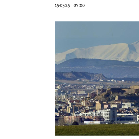
15·03·25
|
07:00