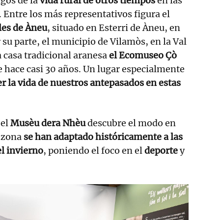
gos de la
vida rural de otros tiempos
en las
 Entre los más representativos figura el
les de Àneu
, situado en Esterri de Àneu, en
r su parte, el municipio de Vilamòs, en la Val
 casa tradicional aranesa
el Ecomuseo Çò
e hace casi 30 años. Un lugar especialmente
r la vida de nuestros antepasados en estas
 el
Musèu dera Nhèu
descubre el modo en
a zona
se han adaptado históricamente a las
l invierno
, poniendo el foco en el
deporte
y