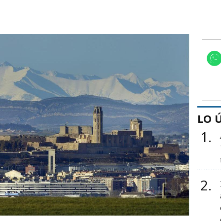
LO 
1
2