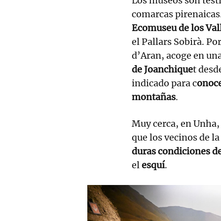
Los museos son testi
comarcas pirenaicas.
Ecomuseu de los Val
el Pallars Sobirà. Po
d’Aran, acoge en una
de Joanchique
t desd
indicado para c
onoce
montañas
.
Muy cerca, en Unha,
que los vecinos de l
duras condiciones de
el
esquí
.