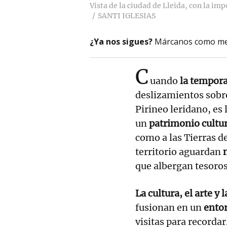
Vista de la ciudad de Lleida, con la im
SANTI IGLESIAS
¿Ya nos sigues?
Márcanos como me
C
uando
la tempora
deslizamientos sobre
Pirineo leridano, es 
un
patrimonio cultur
como a las Tierras d
territorio aguardan
que albergan tesoros
La cultura, el arte y 
fusionan en un
ento
visitas para recordar