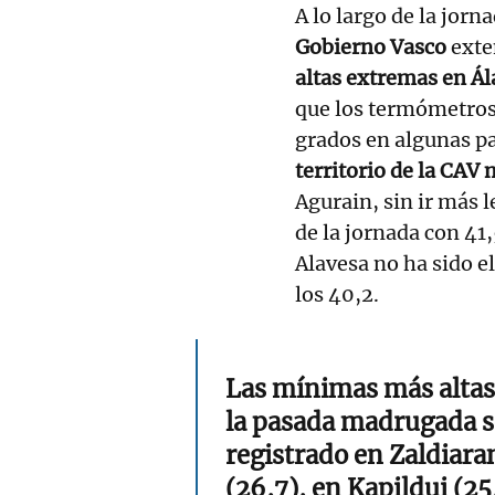
A lo largo de la jorn
Gobierno Vasco
exte
altas extremas en Ál
que los termómetros 
grados en algunas pa
territorio de la CAV 
Agurain, sin ir más 
de la jornada con 41
Alavesa no ha sido e
los 40,2.
Las mínimas más altas
la pasada madrugada s
registrado en Zaldiara
(26,7), en Kapildui (25