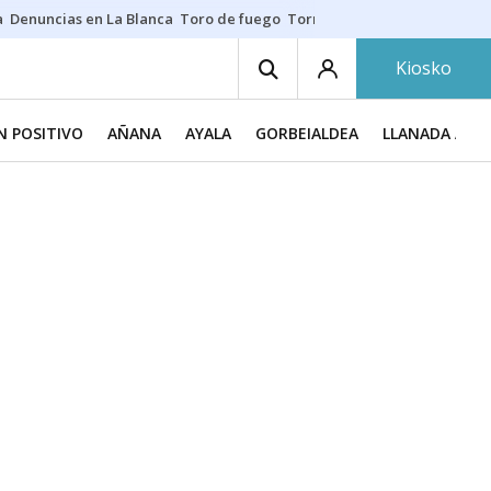
a
Denuncias en La Blanca
Toro de fuego
Tornike Shengelia
Youssouph
Kiosko
N POSITIVO
AÑANA
AYALA
GORBEIALDEA
LLANADA ALA