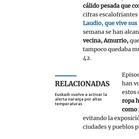
cálido pesada que con
cifras escalofriante
Laudio, que vive sus
semana se han alcan
vecina, Amurrio,
que
tampoco quedaba muy 
42.
Episod
RELACIONADAS
han vu
estos 
Euskadi vuelve a activar la
alerta naranja por altas
ropa h
temperaturas
como 
evitando la exposició
ciudades y pueblos p