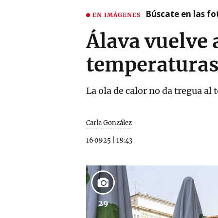
Búscate en las fot
EN IMÁGENES
Álava vuelve 
temperaturas
La ola de calor no da tregua al
Carla González
16·08·25
|
18:43
29