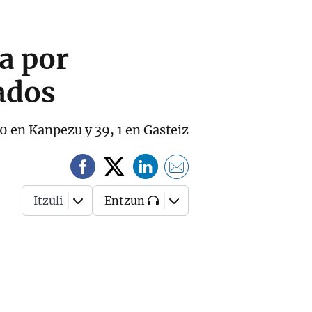
ja por
ados
40 en Kanpezu y 39, 1 en Gasteiz
Itzuli
Entzun