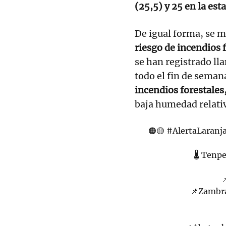
(25,5) y 25 en la est
De igual forma, se m
riesgo de incendios 
se han registrado ll
todo el fin de seman
incendios forestales
baja humedad relati
🟠🟡
#AlertaLaranj
🌡 Tenp

📌Zambra