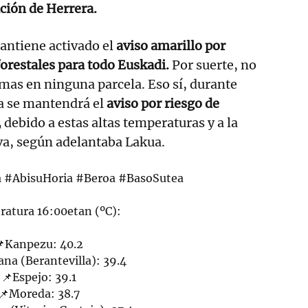
ación de Herrera.
antiene activado el
aviso amarillo por
forestales para todo Euskadi.
Por suerte, no
amas en ninguna parcela. Eso sí, durante
a se mantendrá el
aviso por riesgo de
,
debido a estas altas temperaturas y a la
va, según adelantaba Lakua.
a
#AbisuHoria
#Beroa
#BasoSutea
eratura 16:00etan (ºC):
Kanpezu: 40.2
na (Berantevilla): 39.4
📌Espejo: 39.1
📌Moreda: 38.7