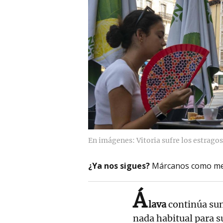
En imágenes: Vitoria sufre los estragos 
¿Ya nos sigues?
Márcanos como me
Á
lava
continúa sum
nada habitual para s