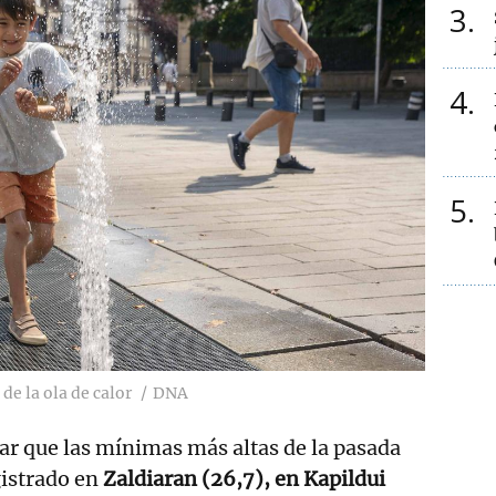
3
4
5
de la ola de calor
DNA
car que las mínimas más altas de la pasada
istrado en
Zaldiaran (26,7), en Kapildui