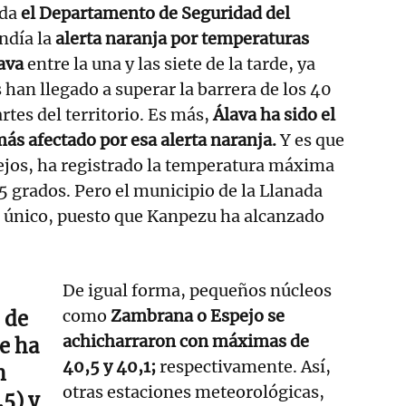
ada
el Departamento de Seguridad del
ndía la
alerta naranja por temperaturas
ava
entre la una y las siete de la tarde, ya
han llegado a superar la barrera de los 40
rtes del territorio. Es más,
Álava ha sido el
más afectado por esa alerta naranja.
Y es que
lejos, ha registrado la temperatura máxima
,5 grados. Pero el municipio de la Llanada
l único, puesto que Kanpezu ha alcanzado
De igual forma, pequeños núcleos
como
Zambrana o Espejo se
 de
achicharraron con máximas de
e ha
40,5 y 40,1;
respectivamente. Así,
n
otras estaciones meteorológicas,
,5) y