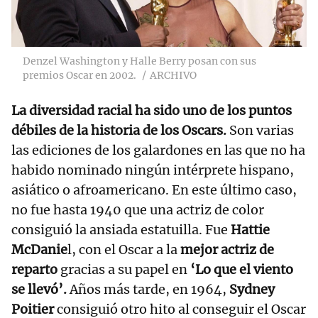
Denzel Washington y Halle Berry posan con sus
premios Oscar en 2002.
ARCHIVO
La diversidad racial ha sido uno de los puntos
débiles de la historia de los Oscars.
Son varias
las ediciones de los galardones en las que no ha
habido nominado ningún intérprete hispano,
asiático o afroamericano. En este último caso,
no fue hasta 1940 que una actriz de color
consiguió la ansiada estatuilla. Fue
Hattie
McDanie
l, con el Oscar a la
mejor actriz de
reparto
gracias a su papel en
‘Lo que el viento
se llevó’.
Años más tarde, en 1964,
Sydney
Poitier
consiguió otro hito al conseguir el Oscar