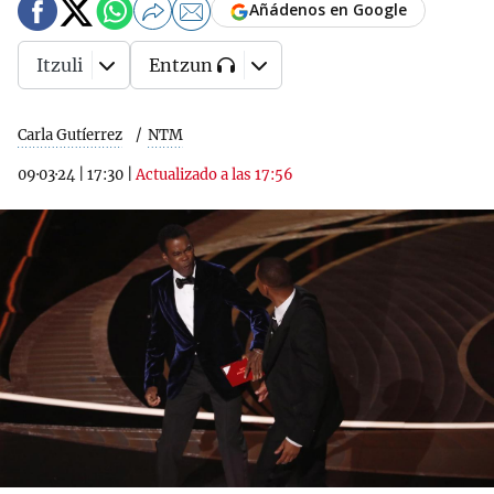
Añádenos en Google
Itzuli
Entzun
Carla Gutíerrez
NTM
09·03·24
|
17:30
|
Actualizado a las 17:56