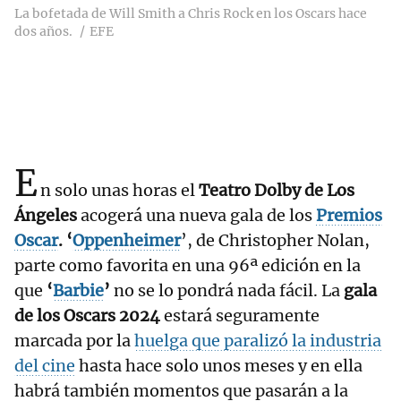
La bofetada de Will Smith a Chris Rock en los Oscars hace
dos años.
EFE
E
n solo unas horas el
Teatro Dolby de Los
Ángeles
acogerá una nueva gala de los
Premios
Oscar
.
‘
Oppenheimer
’, de Christopher Nolan,
parte como favorita en una 96ª edición en la
que
‘
Barbie
’
no se lo pondrá nada fácil. La
gala
de los Oscars 2024
estará seguramente
marcada por la
huelga que paralizó la industria
del cine
hasta hace solo unos meses y en ella
habrá también momentos que pasarán a la