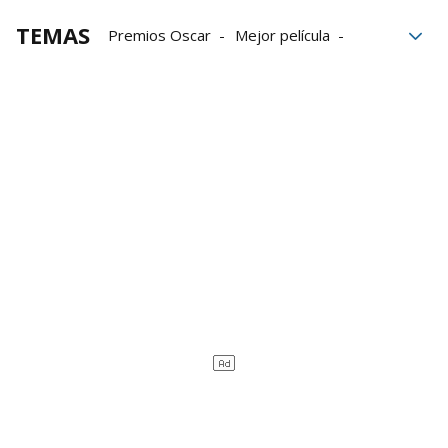
TEMAS
Premios Oscar
Mejor película
actriz
Actores
películas
Oscars 2024
Premios Oscar 2024