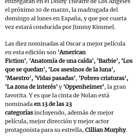
entregarán en el Dolby Theatre de Los Ángeles
el próximo 10 de marzo, la madrugada del
domingo al lunes en España, y que por cuarta
vez estará conducida por Jimmy Kimmel.
Las diez nominadas al Oscar a mejor película
en esta edición son
'American
Fiction'
,
'Anatomía de una caída', 'Barbie', 'Los
que se quedan', 'Los asesinos de la luna',
'Maestro', 'Vidas pasadas'
,
'Pobres criaturas',
'La zona de interés'
y
'Oppenheimer'
, la gran
favorita. Y es que la cinta de Nolan está
nominada
en 13 de las 23
categorías
incluyendo, además de mejor
película, mejor dirección y mejor actor
protagonista para su estrella,
Cillian Murphy
.