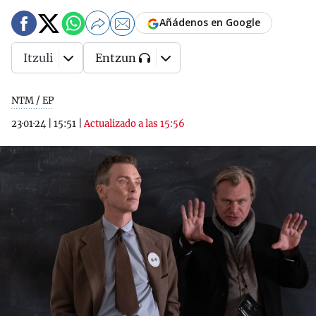
Añádenos en Google
Itzuli
Entzun
NTM / EP
23·01·24
|
15:51
|
Actualizado a las 15:56