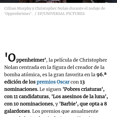
Cillian Murphy y Christopher Nolan durante el rodaje de
'Oppenheimer'.
EP/UNIVERSAL PICTURES
'O
ppenheimer'
, la película de Christopher
Nolan centrada en la figura del creador de la
bomba atómica, es la gran favorita en la
96.ª
edición de los
premios Oscar
con
13
nominaciones.
Le siguen
'Pobres criaturas',
con 11 candidaturas
,
'Los asesinos de la luna',
con 10 nominaciones
, y
'Barbie', que opta a 8
galardones
. Los premios que anualmente