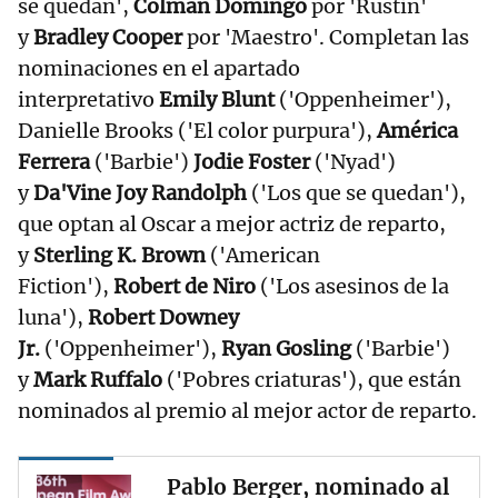
se quedan',
Colman Domingo
por 'Rustin'
y
Bradley Cooper
por 'Maestro'. Completan las
nominaciones en el apartado
interpretativo
Emily Blunt
('Oppenheimer'),
Danielle Brooks ('El color purpura'),
América
Ferrera
('Barbie')
Jodie Foster
('Nyad')
y
Da'Vine Joy Randolph
('Los que se quedan'),
que optan al Oscar a mejor actriz de reparto,
y
Sterling K. Brown
('American
Fiction'),
Robert de Niro
('Los asesinos de la
luna'),
Robert Downey
Jr.
('Oppenheimer'),
Ryan Gosling
('Barbie')
y
Mark Ruffalo
('Pobres criaturas'), que están
nominados al premio al mejor actor de reparto.
Pablo Berger, nominado al