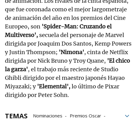
de animación. Los rivales de la cinta española,
que fue coronada como el mejor largometraje
de animación del año en los premios del Cine
Europeo, son
'Spider-Man: Cruzando el
Multiverso',
secuela del personaje de Marvel
dirigida por Joaquim Dos Santos, Kemp Powers
y Justin Thompson;
'Nimona'
, cinta de Netflix
dirigida por Nick Bruno y Troy Quane,
'El chico
la garza'
, el trabajo más reciente de Studio
Ghibli dirigido por el maestro japonés Hayao
Miyazaki; y
'Elemental',
lo último de Pixar
dirigido por Peter Sohn.
TEMAS
Nominaciones
Premios Oscar
Mejor película
películas
premios
Cine
Barbie