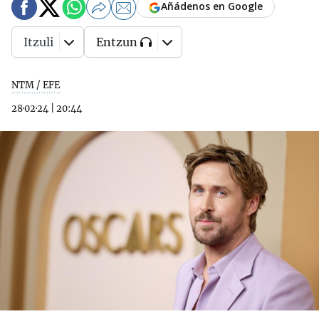
Añádenos en Google
Itzuli
Entzun
NTM / EFE
28·02·24
|
20:44