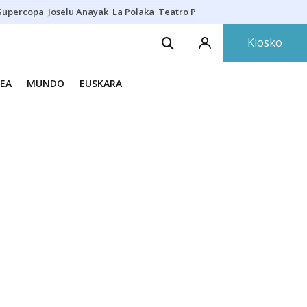
Supercopa
Joselu Anayak
La Polaka
Teatro Principal
Asier Villalibre
N
Kiosko
EA
MUNDO
EUSKARA