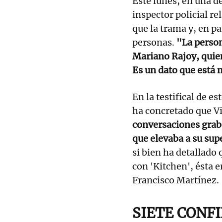
Este lunes, en una de
inspector policial r
que la trama y, en par
personas.
"La person
Mariano Rajoy, quien
Es un dato que está 
En la testifical de e
ha concretado que Vil
conversaciones grab
que elevaba a su sup
si bien ha detallado
con 'Kitchen', ésta 
Francisco Martínez.
SIETE CONF