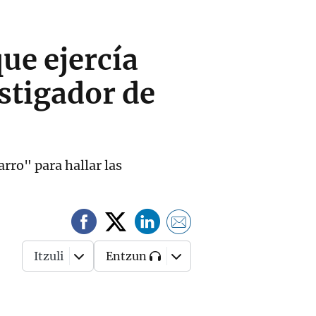
que ejercía
estigador de
rro" para hallar las
Itzuli
Entzun