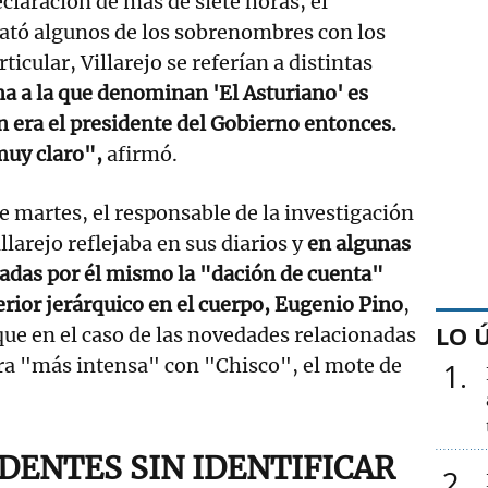
claración de más de siete horas, el
elató algunos de los sobrenombres con los
ticular, Villarejo se referían a distintas
a a la que denominan 'El Asturiano' es
 era el presidente del Gobierno entonces.
muy claro",
afirmó.
ste martes, el responsable de la investigación
larejo reflejaba en sus diarios y
en algunas
adas por él mismo la "dación de cuenta"
erior jerárquico en el cuerpo, Eugenio Pino
,
LO 
 que en el caso de las novedades relacionadas
era "más intensa" con "Chisco", el mote de
1
IDENTES SIN IDENTIFICAR
2