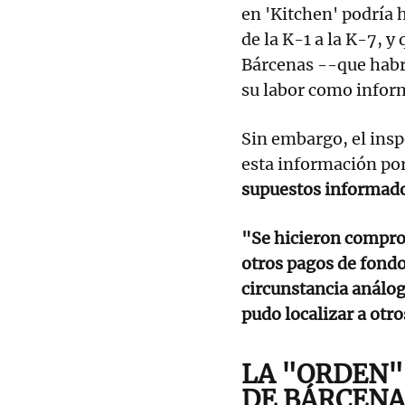
en 'Kitchen' podría 
de la K-1 a la K-7, y
Bárcenas --que habrí
su labor como infor
Sin embargo, el ins
esta información p
supuestos informado
"Se hicieron comprob
otros pagos de fondo
circunstancia análog
pudo localizar a otro
LA "ORDEN" 
DE BÁRCENA