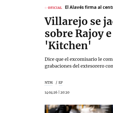
El Alavés firma al cen
OFICIAL
Villarejo se j
sobre Rajoy e
'Kitchen'
Dice que el excomisario le come
grabaciones del extesorero co
NTM
EP
14·04·26
|
20:20