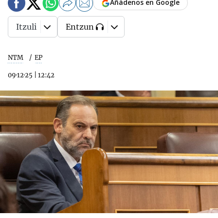
Añádenos en Google
Itzuli
Entzun
NTM
EP
09·12·25
|
12:42