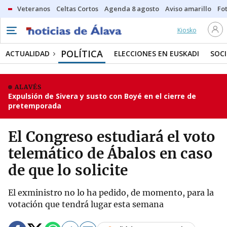
Veteranos
Celtas Cortos
Agenda 8 agosto
Aviso amarillo
Fot
Kiosko
POLÍTICA
ACTUALIDAD
ELECCIONES EN EUSKADI
SOC
ALAVÉS
Expulsión de Sivera y susto con Boyé en el cierre de
pretemporada
El Congreso estudiará el voto
telemático de Ábalos en caso
de que lo solicite
El exministro no lo ha pedido, de momento, para la
votación que tendrá lugar esta semana