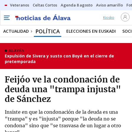
Veteranos
Celtas Cortos
Agenda 8 agosto
Aviso amarillo
Fot
Kiosko
POLÍTICA
ACTUALIDAD
ELECCIONES EN EUSKADI
SOC
ALAVÉS
Expulsión de Sivera y susto con Boyé en el cierre de
pretemporada
Feijóo ve la condonación de
deuda una "trampa injusta"
de Sánchez
Insiste en que la condonación de la deuda es una
"trampa" y es "injusta" porque "la deuda no se
condona" sino que "se trasvasa de un lugar a otro