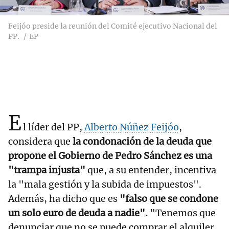
Feijóo preside la reunión del Comité ejecutivo Nacional del
PP.
EP
E
l líder del PP,
Alberto Núñez Feijóo
,
considera que
la condonación de la deuda que
propone el Gobierno de Pedro Sánchez es una
"trampa injusta"
que, a su entender, incentiva
la "mala gestión y la subida de impuestos".
Además, ha dicho que es
"falso que se condone
un solo euro de deuda a nadie".
"Tenemos que
denunciar que no se puede comprar el alquiler