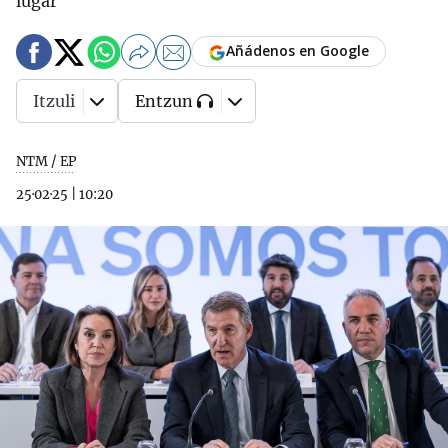
lugar"
Añádenos en Google
Itzuli
Entzun
NTM / EP
25·02·25
|
10:20