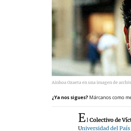
Ainhoa Ozaeta en una imagen de archiv
¿Ya nos sigues?
Márcanos como me
E
l
Colectivo de Ví
U
niversidad del País