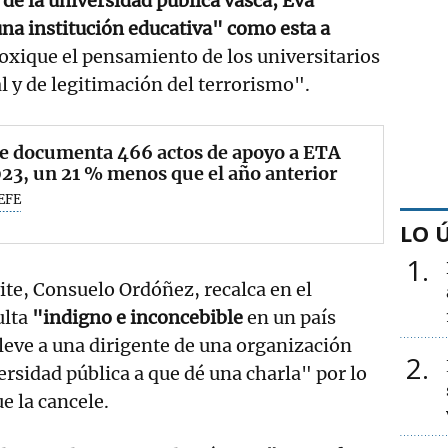
 de la universidad pública vasca, Eva
una institución educativa" como esta a
oxique el pensamiento de los universitarios
l y de legitimación del terrorismo".
te documenta 466 actos de apoyo a ETA
23, un 21 % menos que el año anterior
EFE
LO 
1
ite, Consuelo Ordóñez, recalca en el
ulta
"indigno e inconcebible
en un país
leve a una dirigente de una organización
2
ersidad pública a que dé una charla" por lo
e la cancele.