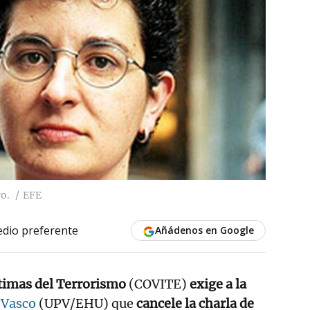
o.
EFE
dio preferente
Añádenos en Google
ctimas del Terrorismo
(COVITE)
exige a la
 Vasco
(UPV/EHU) que
cancele la charla de