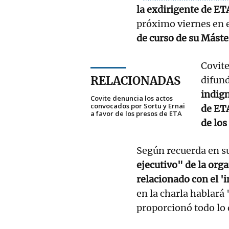
la exdirigente de E
próximo viernes en e
de curso de su Máste
Covit
RELACIONADAS
difund
indign
Covite denuncia los actos
convocados por Sortu y Ernai
de ETA
a favor de los presos de ETA
de los
Según recuerda en s
ejecutivo" de la org
relacionado con el '
en la charla hablará
proporcionó todo lo