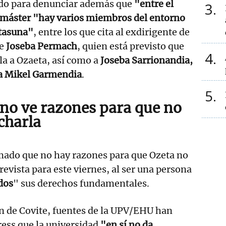
do para denunciar además que
"entre el
3
 máster "hay varios miembros del entorno
atasuna"
, entre los que cita al exdirigente de
le
Joseba Permach
, quien está previsto que
4
a a Ozaeta, así como a
Joseba Sarrionandia,
ba Mikel Garmendia
.
5
o ve razones para que no
charla
ado que no hay razones para que Ozeta no
revista para este viernes, al ser una persona
dos
" sus derechos fundamentales.
ón de Covite, fuentes de la UPV/EHU han
ess que la universidad
"en sí no da