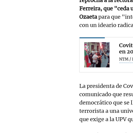
reprocha a la rectora
Ferreira, que "ceda 
Ozaeta
para que "int
con un ideario radica
Covi
en 20
NTM / 
La presidenta de Cov
comunicado que res
democrático que se l
terrorista a una univ
que exige a la UPV qu