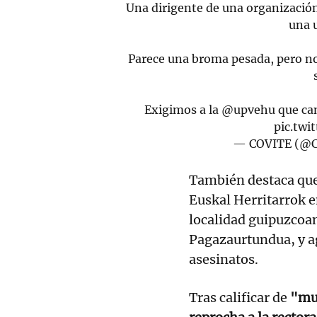
Una dirigente de una organización
una 
Parece una broma pesada, pero no 
Exigimos a la
@upvehu
que can
pic.tw
— COVITE (@C
También destaca que
Euskal Herritarrok e
localidad guipuzcoan
Pagazaurtundua, y a
asesinatos.
Tras calificar de
"muy