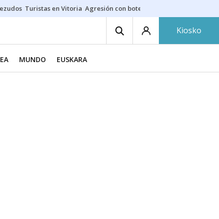
bezudos
Turistas en Vitoria
Agresión con botellas y sillas
Fallecido en 
Kiosko
EA
MUNDO
EUSKARA