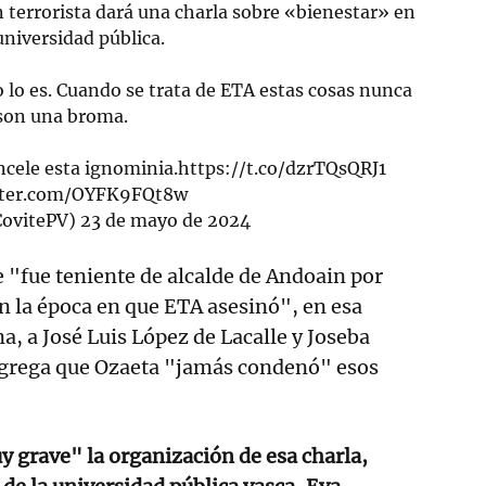
 terrorista dará una charla sobre «bienestar» en
universidad pública.
lo es. Cuando se trata de ETA estas cosas nunca
son una broma.
cele esta ignominia.
https://t.co/dzrTQsQRJ1
itter.com/OYFK9FQt8w
ovitePV)
23 de mayo de 2024
 "fue teniente de alcalde de Andoain por
n la época en que ETA asesinó", en esa
a, a José Luis López de Lacalle y Joseba
grega que Ozaeta "jamás condenó" esos
 grave" la organización de esa charla,