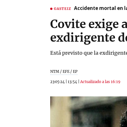
Accidente mortal en la
GASTEIZ
Covite exige 
exdirigente 
Está previsto que la exdirigent
NTM / EFE / EP
23·05·24
|
13:54
|
Actualizado a las 16:19