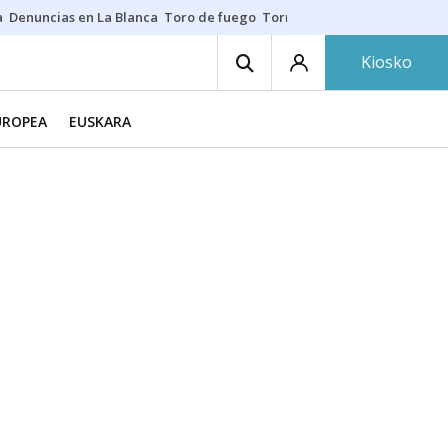
a
Denuncias en La Blanca
Toro de fuego
Tornike Shengelia
Youssouph
Kiosko
UROPEA
EUSKARA