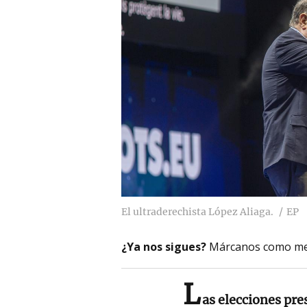
El ultraderechista López Aliaga.
EP
¿Ya nos sigues?
Márcanos como me
L
as elecciones pre