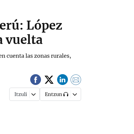
Perú: López
a vuelta
en cuenta las zonas rurales,
Itzuli
Entzun