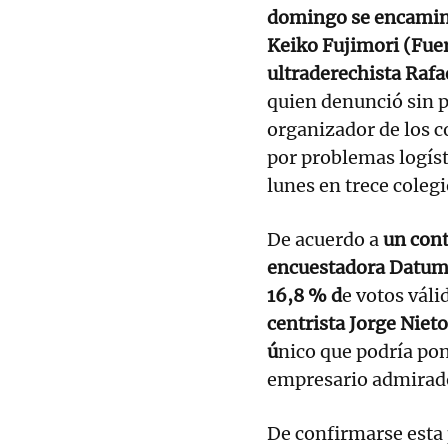
domingo se encamina
Keiko Fujimori (Fuer
ultraderechista Rafa
quien denunció sin p
organizador de los c
por problemas logíst
lunes en trece colegi
De acuerdo a
un cont
encuestadora Datum, 
16,8 % d
e votos váli
centrista Jorge Niet
ú
nico que podría pon
empresario admirad
De confirmarse esta 