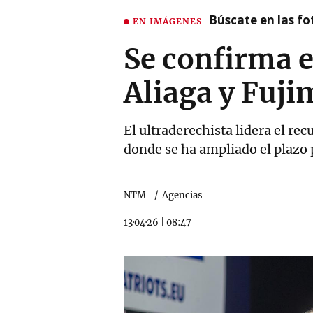
Búscate en las fot
EN IMÁGENES
Se confirma e
Aliaga y Fuji
El ultraderechista lidera el r
donde se ha ampliado el plazo 
NTM
Agencias
13·04·26
|
08:47