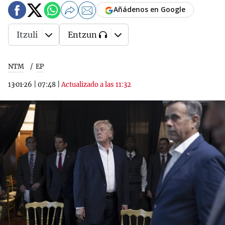
Añádenos en Google
Itzuli
Entzun
NTM
EP
13·01·26
|
07:48
|
Actualizado a las 11:32