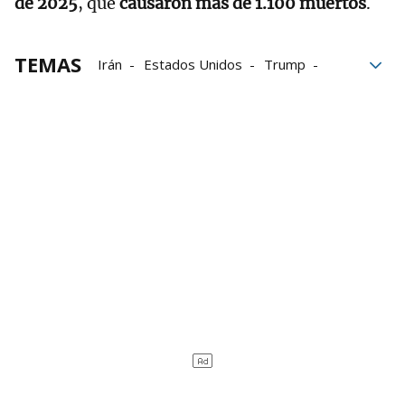
de 2025
, que
causaron más de 1.100 muertos
.
TEMAS
Irán
Estados Unidos
Trump
detenidos
víctimas mortales
protestas
Mesa