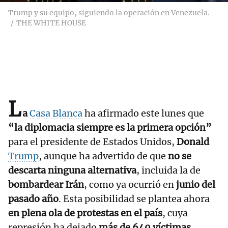
Trump y su equipo, siguiendo la operación en Venezuela.
THE WHITE HOUSE
L
a
Casa Blanca
ha afirmado este lunes que
“la diplomacia siempre es la primera opción”
para el presidente de Estados Unidos,
Donald
Trump
, aunque ha advertido de que
no se
descarta ninguna alternativa
, incluida la de
bombardear Irán
, como ya ocurrió en
junio del
pasado año
. Esta posibilidad se plantea ahora
en plena ola de protestas en el país
, cuya
represión ha dejado
más de 640 víctimas