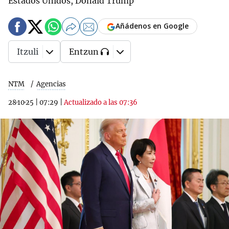
Estados Unidos, Donald Trump
Añádenos en Google
Itzuli
Entzun
NTM
Agencias
28·10·25
|
07:29
|
Actualizado a las 07:36