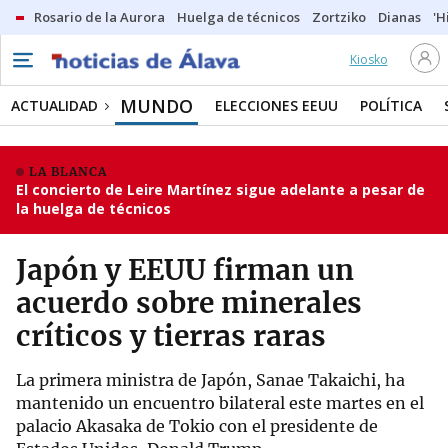
Rosario de la Aurora
Huelga de técnicos
Zortziko
Dianas
'H
Kiosko
MUNDO
ACTUALIDAD
ELECCIONES EEUU
POLÍTICA
LA BLANCA
El concierto de Leire Martínez sigue adelante a pesar de
la huelga de técnicos
Japón y EEUU firman un
acuerdo sobre minerales
críticos y tierras raras
La primera ministra de Japón, Sanae Takaichi, ha
mantenido un encuentro bilateral este martes en el
palacio Akasaka de Tokio con el presidente de