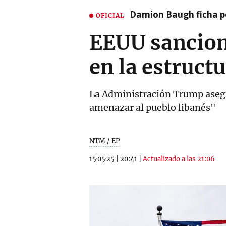
Damion Baugh ficha po
OFICIAL
EEUU sanciona
en la estruct
La Administración Trump asegur
amenazar al pueblo libanés"
NTM / EP
15·05·25
|
20:41
|
Actualizado a las 21:06