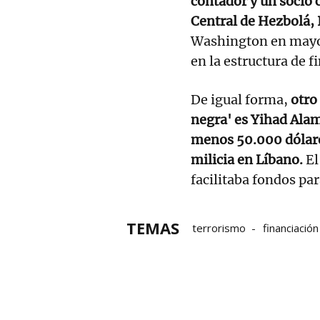
contador y un socio 
Central de Hezbolá,
Washington en mayo 
en la estructura de 
De igual forma,
otro 
negra' es Yihad Alami
menos 50.000 dólares
milicia en Líbano.
El
facilitaba fondos par
TEMAS
terrorismo
financiación
Estados Unidos
EEUU