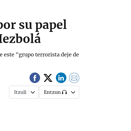
por su papel
 Hezbolá
 este "grupo terrorista deje de
Itzuli
Entzun