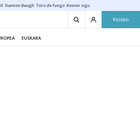
ll
Damion Baugh
Toro de fuego
Kosner sigue con Baskonia
Gurutze B
Kiosko
UROPEA
EUSKARA