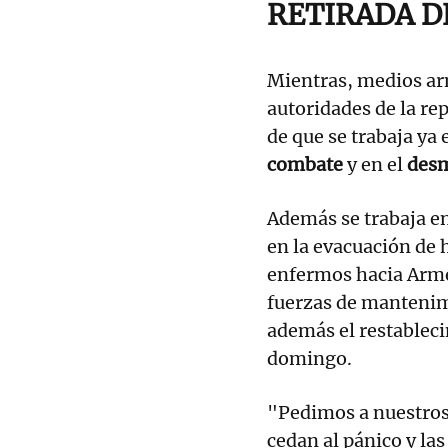
RETIRADA D
Mientras, medios ar
autoridades de la re
de que se trabaja ya 
combate
y en el
desm
Además se trabaja e
en la evacuación de h
enfermos hacia Armen
fuerzas de mantenimi
además el restableci
domingo.
"Pedimos a nuestros
cedan al pánico y la