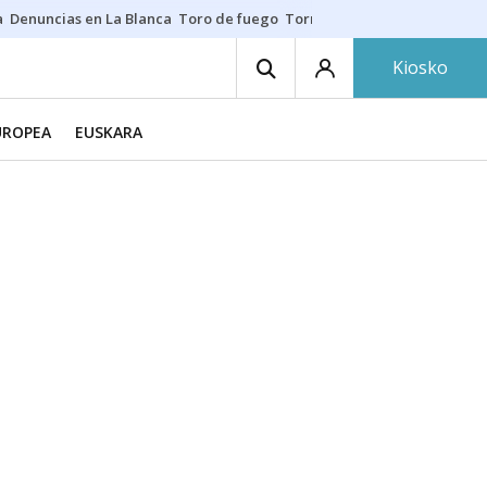
a
Denuncias en La Blanca
Toro de fuego
Tornike Shengelia
Youssouph
Kiosko
UROPEA
EUSKARA