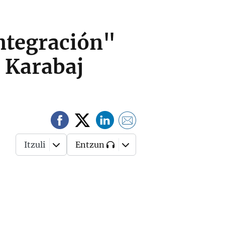
integración"
 Karabaj
Itzuli
Entzun