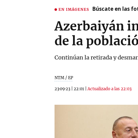
Búscate en las fot
EN IMÁGENES
Azerbaiyán in
de la poblac
Continúan la retirada y desma
NTM / EP
23·09·23
|
22:01
|
Actualizado a las 22:03