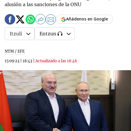
alusión a las sanciones de la ONU
Añádenos en Google
Itzuli
Entzun
NTM / EFE
15·09·23
|
18:43
|
Actualizado a las 18:46