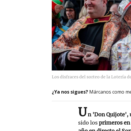
Los disfraces del sorteo de la Lotería 
¿Ya nos sigues?
Márcanos como me
U
n 'Don Quijote',
sido los
primeros en 
año en directo el So