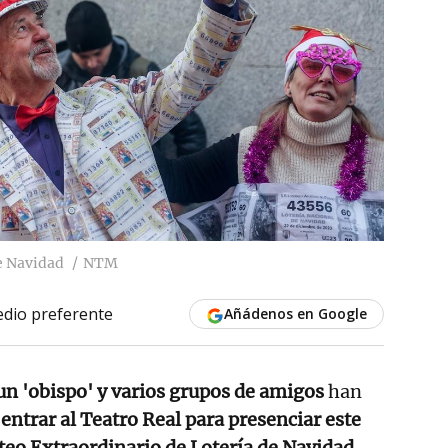
de Navidad
NTM
dio preferente
Añádenos en Google
 un 'obispo' y varios grupos de amigos
han
entrar al Teatro Real para presenciar este
rteo Extraordinario de Lotería de Navidad,