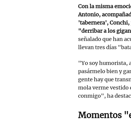
Con la misma emoció
Antonio, acompañado
'tabernera', Conchi,
"derribar a los giga
señalado que han acu
llevan tres días "bat
"Yo soy humorista, a
pasármelo bien y gan
gente hay que transmi
mola verme vestido 
conmigo", ha destac
Momentos "e