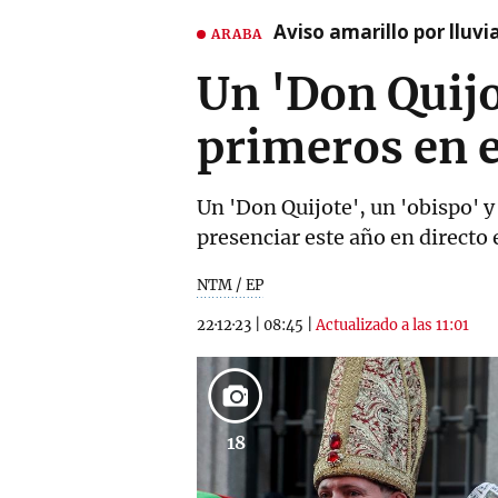
Aviso amarillo por lluvi
ARABA
Un 'Don Quijo
primeros en e
Un 'Don Quijote', un 'obispo' y
presenciar este año en directo 
NTM / EP
22·12·23
|
08:45
|
Actualizado a las 11:01
18