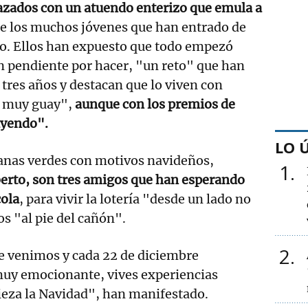
razados con un atuendo enterizo que emula a
de los muchos jóvenes que han entrado de
eo. Ellos han expuesto que todo empezó
n pendiente por hacer, "un reto" que han
tres años y destacan que lo viven con
á muy guay",
aunque con los premios de
ayendo".
LO 
anas verdes con motivos navideños,
1
berto, son tres amigos que han esperando
cola
, para vivir la lotería "desde un lado no
s "al pie del cañón".
2
ue venimos y cada 22 de diciembre
muy emocionante, vives experiencias
ieza la Navidad", han manifestado.