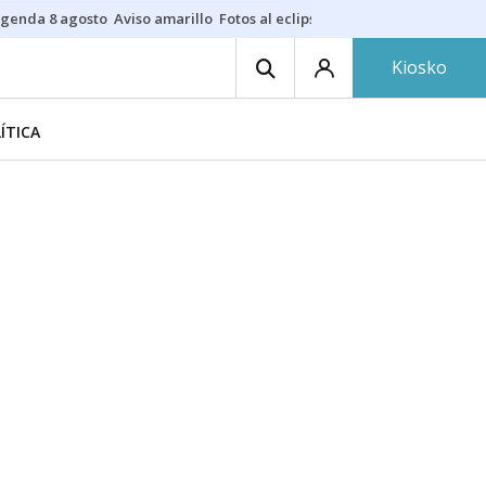
genda 8 agosto
Aviso amarillo
Fotos al eclipse
Neomak
Fuegos artifi
Kiosko
ÍTICA