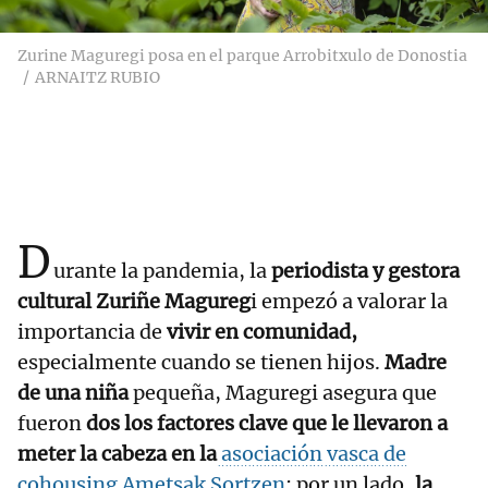
Zurine Maguregi posa en el parque Arrobitxulo de Donostia
ARNAITZ RUBIO
D
urante la pandemia, la
periodista y gestora
cultural Zuriñe Magureg
i empezó a valorar la
importancia de
vivir en comunidad,
especialmente cuando se tienen hijos.
Madre
de una niña
pequeña, Maguregi asegura que
fueron
dos los factores clave que le llevaron a
meter la cabeza en la
asociación vasca de
cohousing Ametsak Sortzen
: por un lado,
la