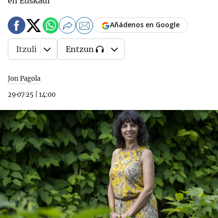
en Euskadi
Añádenos en Google
Itzuli
Entzun
Jon Pagola
29·07·25
|
14:00