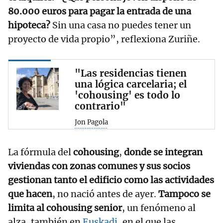
80.000 euros para pagar la entrada de una
hipoteca?
Sin una casa no puedes tener un
proyecto de vida propio”, reflexiona Zuriñe.
"Las residencias tienen
una lógica carcelaria; el
'cohousing' es todo lo
contrario"
Jon Pagola
La fórmula del
cohousing
,
donde se integran
viviendas con zonas comunes y sus socios
gestionan tanto el edificio como las actividades
que hacen
, no nació antes de ayer.
Tampoco se
limita al cohousing senior
, un fenómeno al
alza, también en
Euskadi,
en el que las