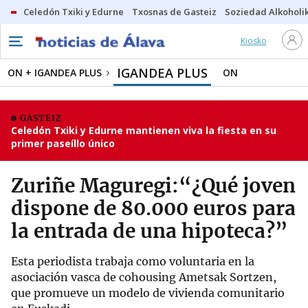
Celedón Txiki y Edurne
Txosnas de Gasteiz
Soziedad Alkoholi
Kiosko
IGANDEA PLUS
ON + IGANDEA PLUS
ON
GASTEIZ
Celedón Txiki y Edurne mantienen viva la fiesta en su
primer paseíllo único
Zuriñe Maguregi:“¿Qué joven
dispone de 80.000 euros para
la entrada de una hipoteca?”
Esta periodista trabaja como voluntaria en la
asociación vasca de cohousing Ametsak Sortzen,
que promueve un modelo de vivienda comunitario