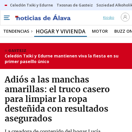
Celedón Txiki y Edurne
Txosnas de Gasteiz
Soziedad Alkoholi
Kiosko
HOGAR Y VIVIENDA
TENDENCIAS
MOTOR
BUZZ O
GASTEIZ
Celedón Txiki y Edurne mantienen viva la fiesta en su
primer paseíllo único
Adiós a las manchas
amarillas: el truco casero
para limpiar la ropa
desteñida con resultados
asegurados
La creadora de contenido del hogar Lucía