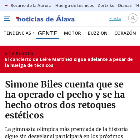
Rosario de la Aurora
Huelga de técnicos
Zortziko
Dianas
'H
Kiosko
GENTE
TENDENCIAS
MOTOR
BUZZ ON
CORAZÓN
LA BLANCA
El concierto de Leire Martínez sigue adelante a pesar de
la huelga de técnicos
Simone Biles cuenta que se
ha operado el pecho y se ha
hecho otros dos retoques
estéticos
La gimnasta olímpica más premiada de la historia
sigue sin desvelar si participará en los próximos