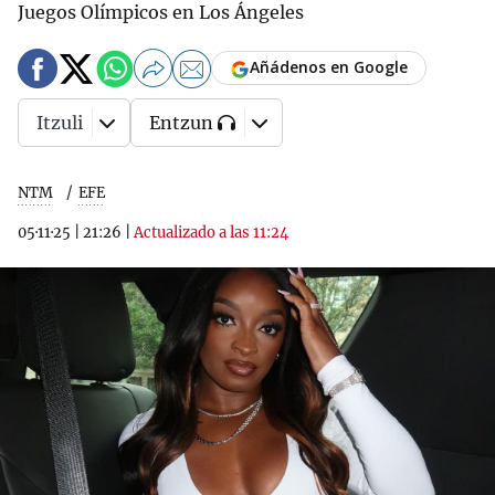
Juegos Olímpicos en Los Ángeles
Añádenos en Google
Itzuli
Entzun
NTM
EFE
05·11·25
|
21:26
|
Actualizado a las 11:24