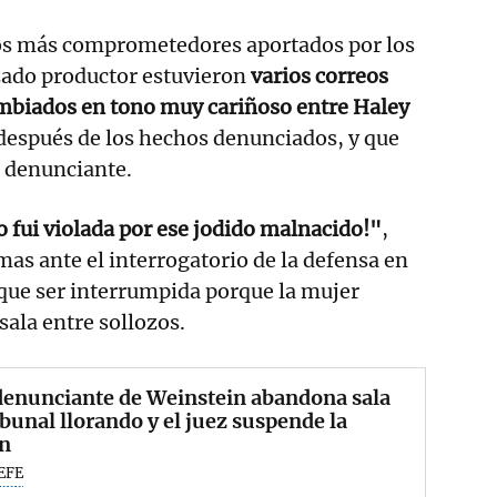
os más comprometedores aportados por los
zado productor estuvieron
varios correos
ambiados en tono muy cariñoso entre Haley
después de los hechos denunciados, y que
a denunciante.
 fui violada por ese jodido malnacido!"
,
imas ante el interrogatorio de la defensa en
que ser interrumpida porque la mujer
sala entre sollozos.
denunciante de Weinstein abandona sala
ibunal llorando y el juez suspende la
ón
EFE