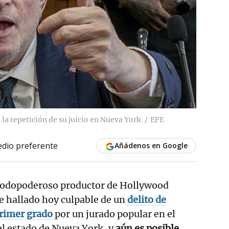
la repetición de su juicio en Nueva York
EFE
dio preferente
Añádenos en Google
 todopoderoso productor de Hollywood
e hallado hoy culpable de un
delito de
primer grado
por un jurado popular en el
l estado de Nueva York, y
aún es posible