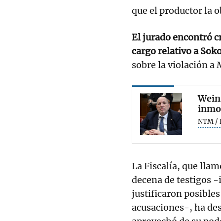
que el productor la o
El jurado encontró c
cargo relativo a Sok
sobre la violación a
Weins
inmor
NTM / 
La Fiscalía, que lla
decena de testigos -
justificaron posibles
acusaciones-, ha de