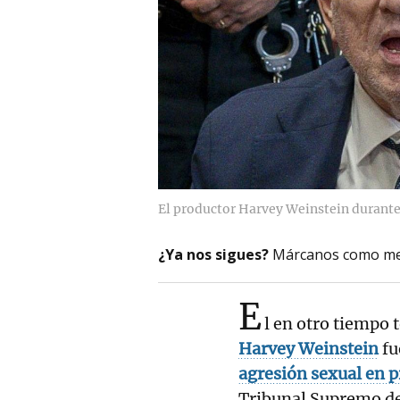
El productor Harvey Weinstein durante 
¿Ya nos sigues?
Márcanos como me
E
l en otro tiempo
Harvey Weinstein
fu
agresión sexual en 
Tribunal Supremo de