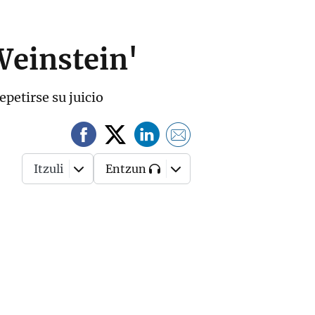
Weinstein'
epetirse su juicio
Itzuli
Entzun