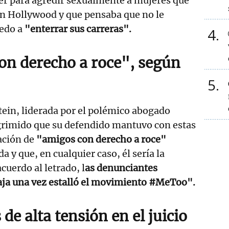
er para agredir sexualmente a mujeres que
n Hollywood y que pensaba que no le
iedo a
"enterrar sus carreras".
4
n derecho a roce", según
5
ein, liderada por el polémico abogado
sgrimido que su defendido mantuvo con estas
ación de
"amigos con derecho a roce"
 y que, en cualquier caso, él sería la
cuerdo al letrado, l
as denunciantes
caja una vez estalló el movimiento #MeToo".
e alta tensión en el juicio