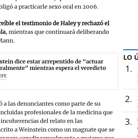
bligó a practicarle sexo oral en 2006.
reíble el testimonio de Haley y rechazó el
ola
, mientras que continuará deliberando
 Mann.
LO 
tein dice estar arrepentido de "actuar
1
almente" mientras espera el veredicto
EFE
2
mó a las denunciantes como parte de su
incluidas profesionales de la medicina que
3
 incoherencias del relato en las
scrito a Weinstein como un magnate que se