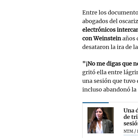
Entre los document
abogados del oscari
electrónicos interc
con Weinstein
años 
desataron la ira de l
"¡No me digas que no
gritó ella entre lágr
una sesión que tuvo 
incluso abandonó la 
Una 
de tr
sesi
NTM / 