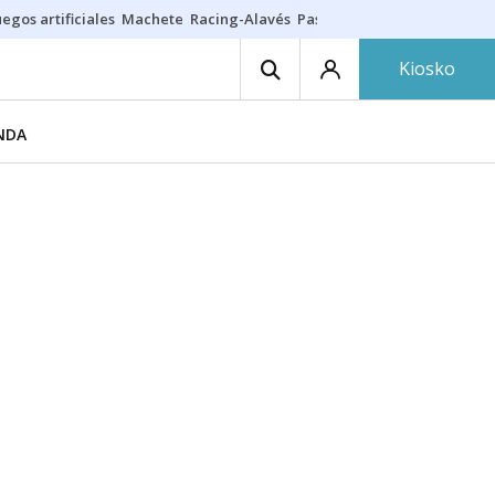
egos artificiales
Machete
Racing-Alavés
Paseíllo 7 agosto
Seguro h
Kiosko
NDA