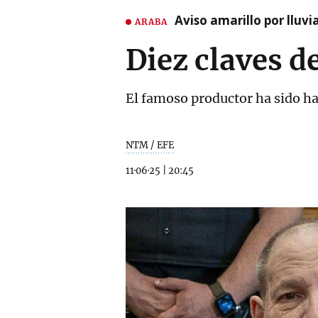
Aviso amarillo por lluvi
ARABA
Diez claves d
El famoso productor ha sido hal
NTM / EFE
11·06·25
|
20:45