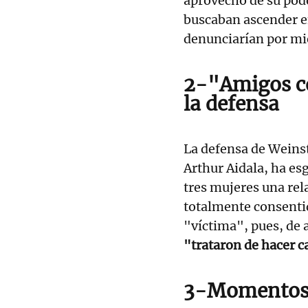
aprovechó de su pod
buscaban ascender e
denunciarían por m
2-"Amigos co
la defensa
La defensa de Weinst
Arthur Aidala, ha e
tres mujeres una rel
totalmente consentida
"víctima", pues, de a
"trataron de hacer 
3-Momentos d