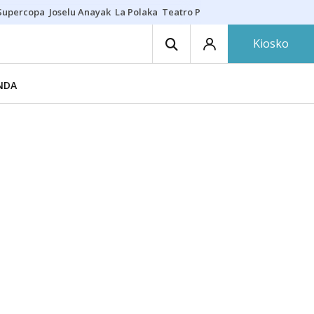
Supercopa
Joselu Anayak
La Polaka
Teatro Principal
Asier Villalibre
N
Kiosko
NDA