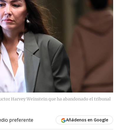
uctor Harvey Weinstein que ha abandonado el tribunal
dio preferente
Añádenos en Google