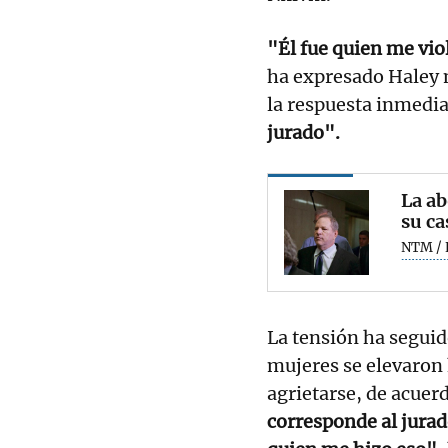
"Él fue quien me viol
ha expresado Haley m
la respuesta inmedi
jurado".
La a
su ca
NTM / 
La tensión ha segui
mujeres se elevaron
agrietarse, de acuer
corresponde al jurad