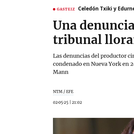
Celedón Txiki y Edurne
GASTEIZ
Una denuncia
tribunal llor
Las denuncias del productor c
condenado en Nueva York en 202
Mann
NTM / EFE
02·05·25
|
21:02