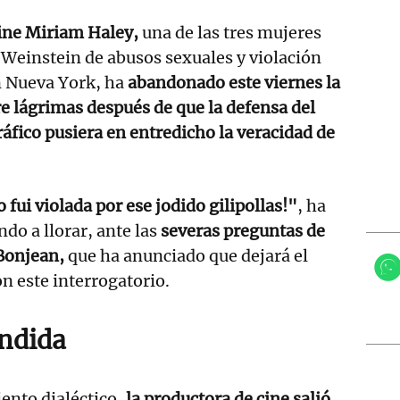
cine Miriam Haley,
una de las tres mujeres
Weinstein de abusos sexuales y violación
n Nueva York, ha
abandonado este viernes la
re lágrimas después de que la defensa del
fico pusiera en entredicho la veracidad de
 fui violada por ese jodido gilipollas!"
, ha
do a llorar, ante las
severas preguntas de
 Bonjean,
que ha anunciado que dejará el
on este interrogatorio.
ndida
ento dialéctico,
la productora de cine salió