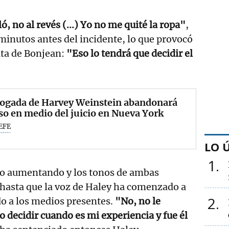
ó, no al revés (...) Yo no me quité la ropa"
,
inutos antes del incidente, lo que provocó
ata de Bonjean:
"Eso lo tendrá que decidir el
bogada de Harvey Weinstein abandonará
so en medio del juicio en Nueva York
EFE
LO 
1
do aumentando y los tonos de ambas
 hasta que la voz de Haley ha comenzado a
2
do a los medios presentes.
"No, no le
o decidir cuando es mi experiencia y fue él