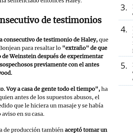
 ha sentenciado entonces Haley.
3
onsecutivo de testimonios
4
a consecutivo de testimonio de Haley,
que
onjean para resaltar lo
"extraño" de que
o de Weinstein después de experimentar
5
 sospechosos previamente con el antes
wood.
o. Voy a casa de gente todo el tiempo",
ha
quien antes de los supuestos abusos, el
edido que le hiciera un masaje y se había
 aviso en su casa.
ta de producción también
aceptó tomar un