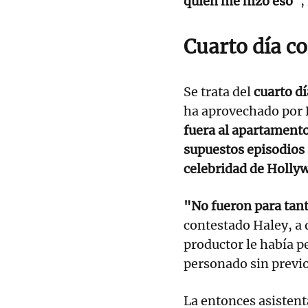
quien me hizo eso"
,
Cuarto día c
Se trata del
cuarto dí
ha aprovechado por B
fuera al apartament
supuestos episodios
celebridad de Holly
"No fueron para tant
contestado Haley, a 
productor le había p
personado sin previo
La entonces asisten