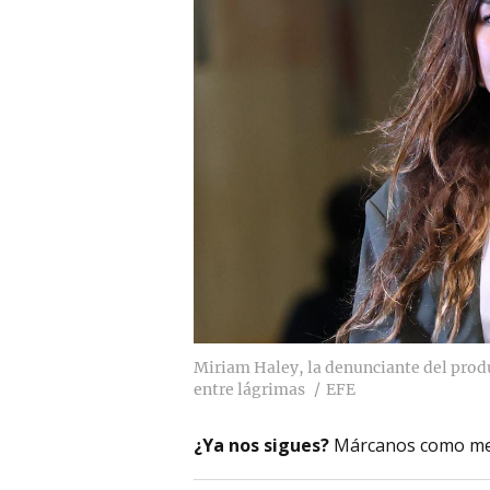
Miriam Haley, la denunciante del prod
entre lágrimas
EFE
¿Ya nos sigues?
Márcanos como me