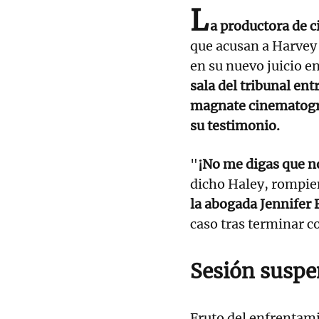
L
a productora de 
que acusan a Harvey 
en su nuevo juicio e
sala del tribunal ent
magnate cinematográ
su testimonio.
"
¡No me digas que no
dicho Haley, rompien
la abogada Jennifer
caso tras terminar c
Sesión suspe
Fruto del enfrentami