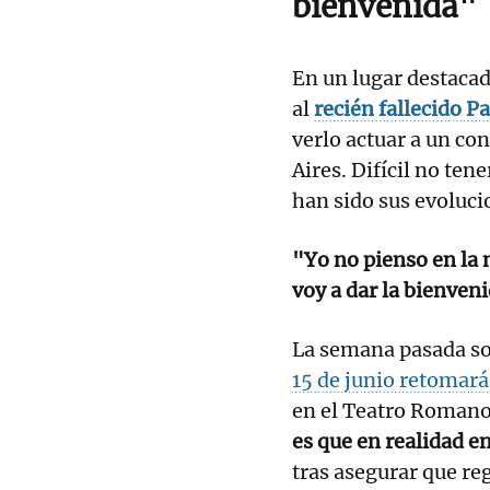
bienvenida"
En un lugar destacad
al
recién fallecido P
verlo actuar a un co
Aires. Difícil no ten
han sido sus evoluci
"Yo no pienso en la 
voy a dar la bienven
La semana pasada so
15 de junio retomará
en el Teatro Romano
es que en realidad e
tras asegurar que re