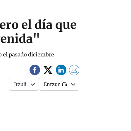
ero el día que
venida"
do el pasado diciembre
Itzuli
Entzun