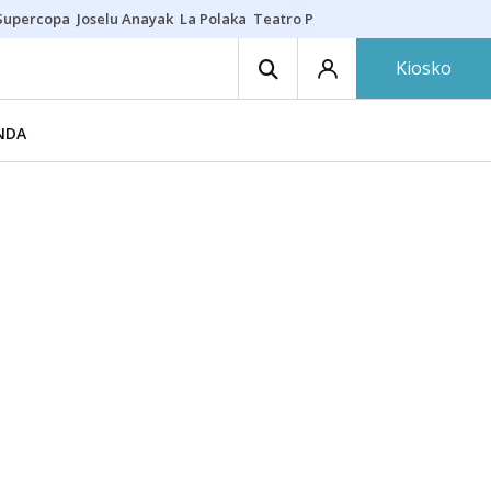
Supercopa
Joselu Anayak
La Polaka
Teatro Principal
Asier Villalibre
N
Kiosko
NDA