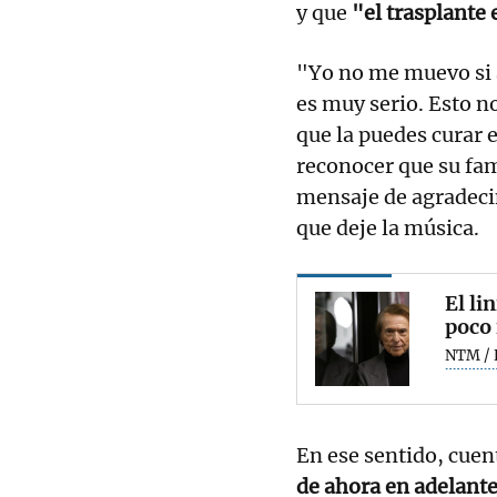
y que
"el trasplante 
"Yo no me muevo si a
es muy serio. Esto n
que la puedes curar e
reconocer que su fam
mensaje de agradecim
que deje la música.
El li
poco 
NTM / 
En ese sentido, cuen
de ahora en adelante