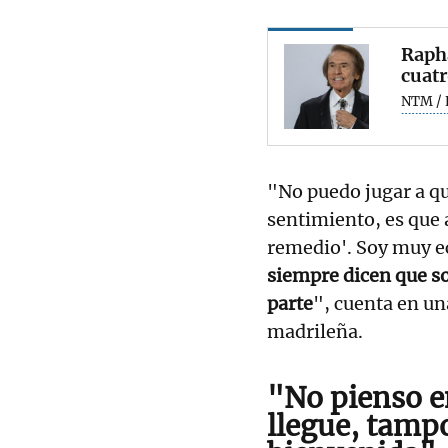
Rapha
cuatr
NTM / 
"No puedo jugar a qu
sentimiento, es que 
remedio'. Soy muy ec
siempre dicen que s
parte
", cuenta en un
madrileña.
"No pienso en
llegue, tampo