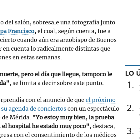
o del salón, sobresale una fotografía junto
apa Francisco
,
el cual, según cuenta, fue a
ncierto cuando aún era arzobispo de Buenos
er en cuenta lo radicalmente distintas que
ones en estas semanas.
LO 
muerte, pero el día que llegue, tampoco le
1
ida"
, se limita a decir sobre este punto.
rprendía con el anuncio de que
el próximo
2
 su agenda de conciertos
con un espectáculo
 de Mérida.
"Yo estoy muy bien, la prueba
n el hospital he estado muy poco"
, destaca,
3
gresa con el consentimiento de los médicos