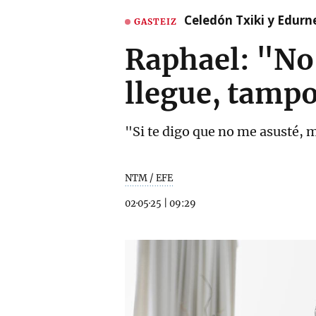
Celedón Txiki y Edurne
GASTEIZ
Raphael: "No 
llegue, tampo
"Si te digo que no me asusté, m
NTM / EFE
02·05·25
|
09:29