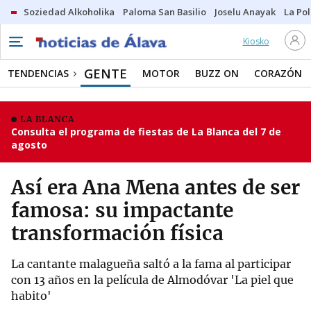
Soziedad Alkoholika
Paloma San Basilio
Joselu Anayak
La Po
Kiosko
GENTE
TENDENCIAS
MOTOR
BUZZ ON
CORAZÓN
LA BLANCA
Consulta el programa de fiestas de La Blanca del 7 de
agosto
Así era Ana Mena antes de ser
famosa: su impactante
transformación física
La cantante malagueña saltó a la fama al participar
con 13 años en la película de Almodóvar 'La piel que
habito'