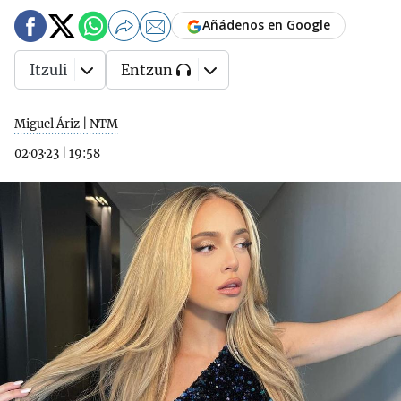
Añádenos en Google
Itzuli
Entzun
Miguel Áriz | NTM
02·03·23
|
19:58