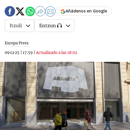
Añádenos en Google
Itzuli
Entzun
Europa Press
09·12·25
|
17:59
|
Actualizado a las 18:02