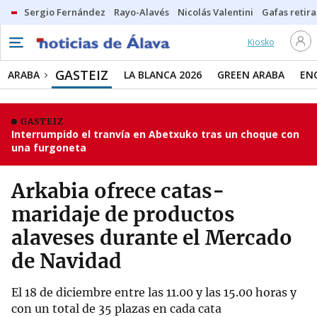
Sergio Fernández
Rayo-Alavés
Nicolás Valentini
Gafas retir
Kiosko
GASTEIZ
ARABA
LA BLANCA 2026
GREEN ARABA
EN
GASTEIZ
Interrumpido el tranvía en Abetxuko tras un choque con
una furgoneta
Arkabia ofrece catas-
maridaje de productos
alaveses durante el Mercado
de Navidad
El 18 de diciembre entre las 11.00 y las 15.00 horas y
con un total de 35 plazas en cada cata