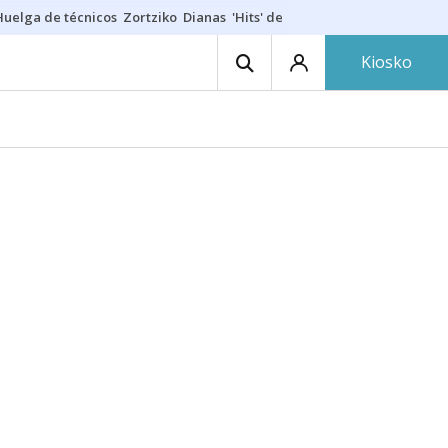
Huelga de técnicos
Zortziko
Dianas
'Hits' de las txarangas
Huelga de 
Kiosko