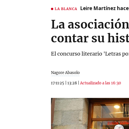
Leire Martínez hace 
LA BLANCA
La asociación
contar su his
El concurso literario 'Letras 
Nagore Abasolo
17·11·25
|
13:28
|
Actualizado a las 16:30