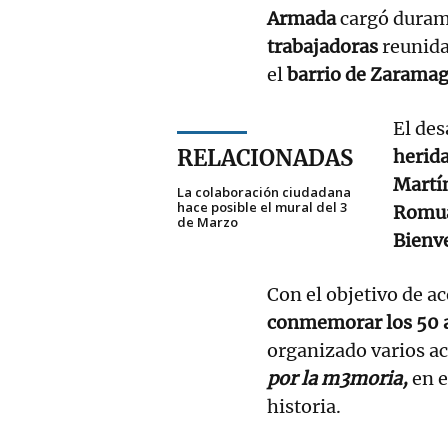
Armada
cargó duram
trabajadoras
reunida
el
barrio de Zarama
El des
RELACIONADAS
herid
Martí
La colaboración ciudadana
hace posible el mural del 3
Romual
de Marzo
Bienv
Con el objetivo de ac
conmemorar los 50 
organizado varios act
por la m3moria,
en e
historia.