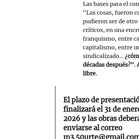
Las bases para el co
"Las cosas, fueron c
pudieron ser de otro
críticos, en una encr
franquismo, entre c
capitalismo, entre 
sindicalizado…
¿cómo
décadas después?". A
libre.
El plazo de presentaci
finalizará el 31 de ener
2026 y las obras deber
enviarse al correo
m3.50urte@gmail.com