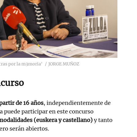
etras por la m3moria'
JORGE MUÑOZ
ncurso
partir de 16 años
, independientemente de
ia puede participar en este concurso
modalidades (euskera y castellano)
y tanto
ero serán abiertos.