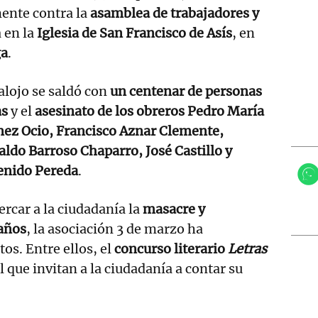
ente contra la
asamblea de trabajadores y
 en la
Iglesia de San Francisco de Asís
, en
ga
.
alojo se saldó con
un centenar de personas
as
y el
asesinato de los obreros Pedro María
nez Ocio, Francisco Aznar Clemente,
do Barroso Chaparro, José Castillo y
enido Pereda
.
ercar a la ciudadanía la
masacre y
años
, la asociación 3 de marzo ha
os. Entre ellos, el
concurso literario
Letras
l que invitan a la ciudadanía a contar su