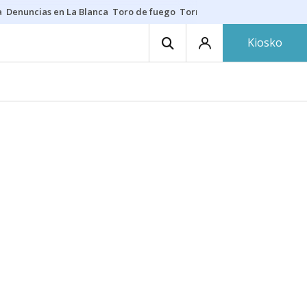
a
Denuncias en La Blanca
Toro de fuego
Tornike Shengelia
Youssouph
Kiosko