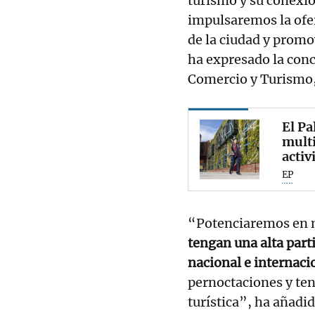
turismo y su conexió
impulsaremos la ofer
de la ciudad y prom
ha expresado la con
Comercio y Turismo,
El Pa
multi
activ
EP
“Potenciaremos en 
tengan una alta part
nacional e internaci
pernoctaciones y ten
turística”, ha añadid