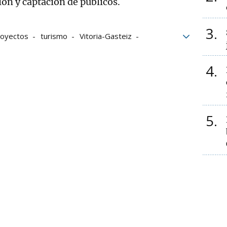
ón y captación de públicos.
3
oyectos
turismo
Vitoria-Gasteiz
4
5