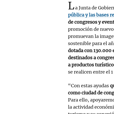
L
a Junta de Gobier
pública y las bases 
de congresos y event
promoción de nuevos 
promuevan la imagen
sostenible para el a
dotada con 130.000 e
destinados a congre
a productos turístico
se realicen entre el 
“Con estas ayudas
q
como ciudad de congr
Para ello, apoyarem
la actividad económi