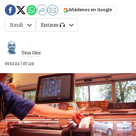
Añádenos en Google
Itzuli
Entzun
Txus Díez
01·12·22
|
07:49