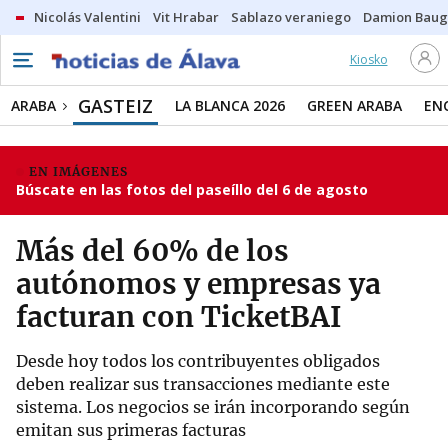
Nicolás Valentini
Vit Hrabar
Sablazo veraniego
Damion Bau
Kiosko
GASTEIZ
ARABA
LA BLANCA 2026
GREEN ARABA
EN
EN IMÁGENES
Búscate en las fotos del paseíllo del 6 de agosto
Más del 60% de los
autónomos y empresas ya
facturan con TicketBAI
Desde hoy todos los contribuyentes obligados
deben realizar sus transacciones mediante este
sistema. Los negocios se irán incorporando según
emitan sus primeras facturas