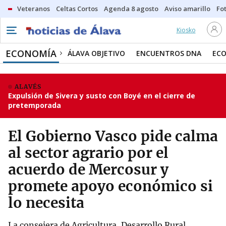
Veteranos
Celtas Cortos
Agenda 8 agosto
Aviso amarillo
Fot
Kiosko
ECONOMÍA
ÁLAVA OBJETIVO
ENCUENTROS DNA
ECO
ALAVÉS
Expulsión de Sivera y susto con Boyé en el cierre de
pretemporada
El Gobierno Vasco pide calma
al sector agrario por el
acuerdo de Mercosur y
promete apoyo económico si
lo necesita
La consejera de Agricultura, Desarrollo Rural,