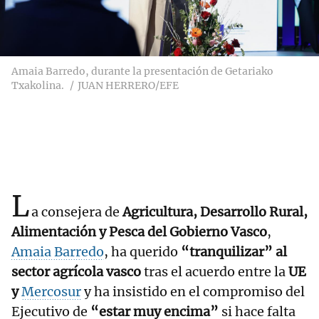
Amaia Barredo, durante la presentación de Getariako
Txakolina.
JUAN HERRERO/EFE
L
a consejera de
Agricultura, Desarrollo Rural,
Alimentación y Pesca del Gobierno Vasco
,
Amaia Barredo
, ha querido
“tranquilizar” al
sector agrícola vasco
tras el acuerdo entre la
UE
y
Mercosur
y ha insistido en el compromiso del
Ejecutivo de
“estar muy encima”
si hace falta