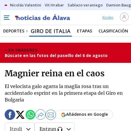
Nicolás Valentini
Vit Hrabar
Sablazo veraniego
Damion Bau
Kiosko
GIRO DE ITALIA
DEPORTES
ETAPAS
CLASIFICACIÓN
EN IMÁGENES
Búscate en las fotos del paseíllo del 6 de agosto
Magnier reina en el caos
El velocista galo agarra la maglia rosa tras un
accidentado esprint en la primera etapa del Giro en
Bulgaria
Añádenos en Google
Itzuli
Entzun