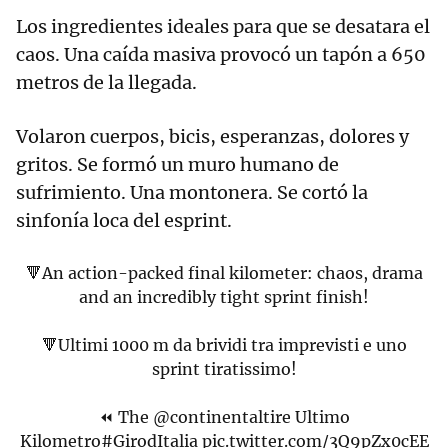
Los ingredientes ideales para que se desatara el
caos. Una caída masiva provocó un tapón a 650
metros de la llegada.
Volaron cuerpos, bicis, esperanzas, dolores y
gritos. Se formó un muro humano de
sufrimiento. Una montonera. Se cortó la
sinfonía loca del esprint.
🔻An action-packed final kilometer: chaos, drama
and an incredibly tight sprint finish!
🔻Ultimi 1000 m da brividi tra imprevisti e uno
sprint tiratissimo!
⏪ The
@continentaltire
Ultimo
Kilometro
#GirodItalia
pic.twitter.com/3Q9pZx0cEE