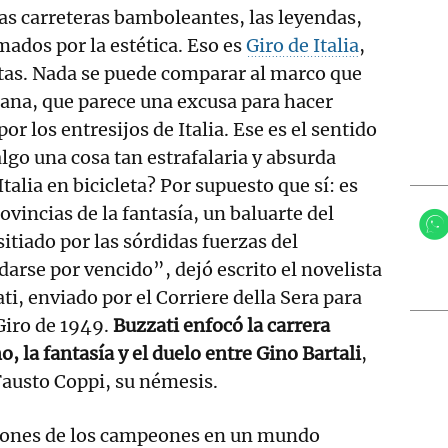
as carreteras bamboleantes, las leyendas,
ados por la estética. Eso es
Giro de Italia
,
tetas. Nada se puede comparar al marco que
liana, que parece una excusa para hacer
or los entresijos de Italia. Ese es el sentido
algo una cosa tan estrafalaria y absurda
Italia en bicicleta? Por supuesto que sí: es
ovincias de la fantasía, un baluarte del
itiado por las sórdidas fuerzas del
darse por vencido”, dejó escrito el novelista
ti, enviado por el Corriere della Sera para
 Giro de 1949.
Buzzati enfocó la carrera
, la fantasía y el duelo entre Gino Bartali
,
Fausto Coppi, su némesis.
asiones de los campeones en un mundo