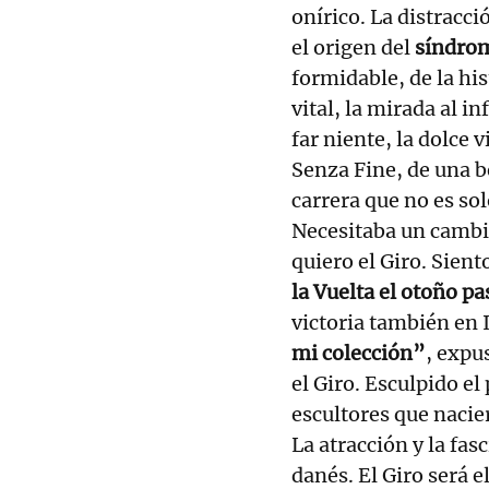
onírico. La distracci
el origen del
síndrom
formidable, de la his
vital, la mirada al in
far niente, la dolce v
Senza Fine, de una be
carrera que no es so
Necesitaba un cambio
quiero el Giro. Sien
la Vuelta el otoño 
victoria también en I
mi colección”
, expu
el Giro. Esculpido el
escultores que nacier
La atracción y la fas
danés. El Giro será 