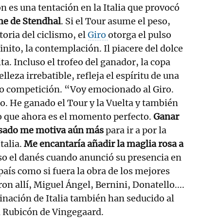
ón es una tentación en la Italia que provocó
e de Stendhal
. Si el Tour asume el peso,
toria del ciclismo, el
Giro
otorga el pulso
finito, la contemplación. Il piacere del dolce
ita. Incluso el trofeo del ganador, la copa
lleza irrebatible, refleja el espíritu de una
lo competición. “Voy emocionado al Giro.
. He ganado el Tour y la Vuelta y también
to que ahora es el momento perfecto.
Ganar
pasado me motiva aún más
para ir a por la
talia.
Me encantaría añadir la maglia rosa a
so el danés cuando anunció su presencia en
 país como si fuera la obra de los mejores
on allí, Miguel Ángel, Bernini, Donatello....
cinación de Italia también han seducido al
el Rubicón de Vingegaard.