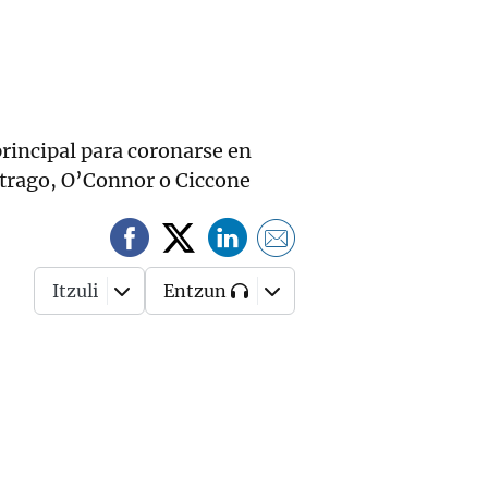
principal para coronarse en
itrago, O’Connor o Ciccone
Itzuli
Entzun