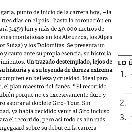
garia, punto de inicio de la carrera hoy, –la
tres días en el país–hasta la coronación en
mará 3.459 km y más de 49.000 metros de
iones montañosas en los Abruzzos, los Alpes
or Suiza) y los Dolomitas. Se presenta un
 y cauto ante su propia esencia, su historia
LO 
ecimientos.
Un trazado destemplado, lejos de
 su historia y a su leyenda de dureza extrema
1
ompiten en belleza y crueldad. Ideal para
, el plan maestro del danés. “El recorrido
bién porque no es excesivamente duro y
2
ro aspirar al doblete Giro-Tour. Sin
dad, ya había decidido venir al Giro incluso
3
ara el recorrido, pero así todo es aún más
ingegaard sobre su debut en la carrera