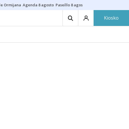
de Ormijana
Agenda 8 agosto
Paseíllo 8 agosto
Txulalai
Barracas
Pre
Kiosko