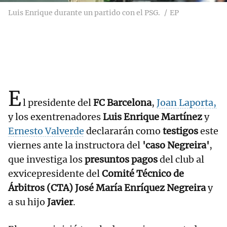
Luis Enrique durante un partido con el PSG.
EP
E
l presidente del
FC Barcelona
,
Joan Laporta,
y los exentrenadores
Luis Enrique Martínez
y
Ernesto Valverde
declararán como
testigos
este
viernes ante la instructora del
'caso Negreira'
,
que investiga los
presuntos pagos
del club al
exvicepresidente del
Comité Técnico de
Árbitros (CTA)
José María Enríquez Negreira
y
a su hijo
Javier
.