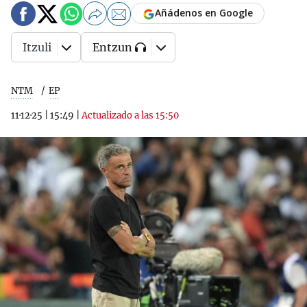
Añádenos en Google
Itzuli
Entzun
NTM
EP
11·12·25
|
15:49
|
Actualizado a las 15:50