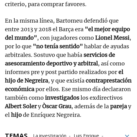
criterio, para comprar favores.
En la misma línea, Bartomeu defendió que
entre 2013 y 2018 el Barça era
"el mejor equipo
del mundo"
, con jugadores como
Lionel Messi
,
por lo que
"no tenía sentido"
hablar de ayudas
arbitrales. Sostuvo que había
servicios de
asesoramiento deportivo y arbitral
, así como
informes pre y post partido realizados por
el
hijo de Negreira
, y que existía
contraprestación
económica
por ellos. Ese mismo día declararon
también como
investigados
los exdirectivos
Albert Soler
y
Òscar Grau
, además de la
pareja
y
el
hijo
de Enríquez Negreira.
TEMAS
La investigación
Luis Enrique