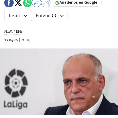
Añádenos en Google
Itzuli
Entzun
NTM / EFE
22·04·25
|
21:04