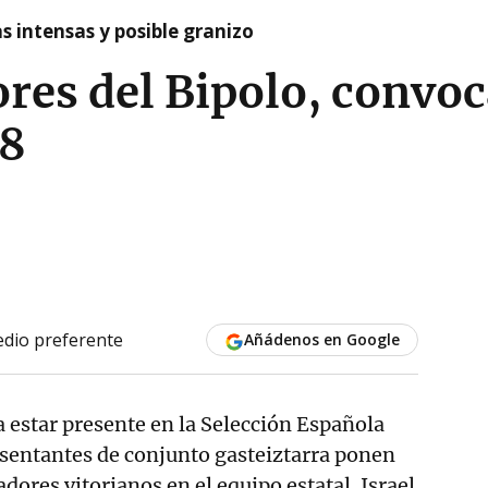
as intensas y posible granizo
res del Bipolo, convo
18
dio preferente
Añádenos en Google
a estar presente en la Selección Española
esentantes de conjunto gasteiztarra ponen
gadores vitorianos en el equipo estatal. Israel