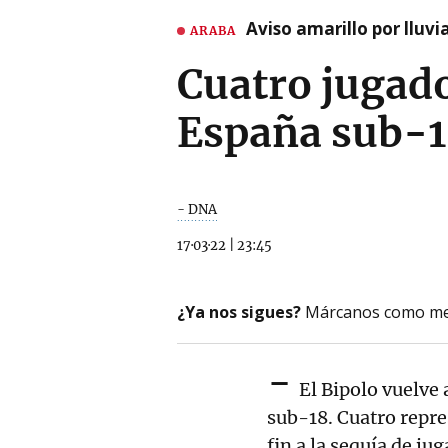
Aviso amarillo por lluvi
ARABA
Cuatro jugado
España sub-
- DNA
17·03·22
|
23:45
¿Ya nos sigues?
Márcanos como me
-
El Bipolo vuelve 
sub-18. Cuatro repr
fin a la sequía de ju