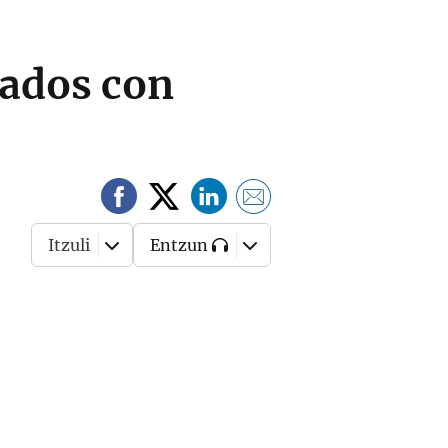
cados con
Itzuli
Entzun