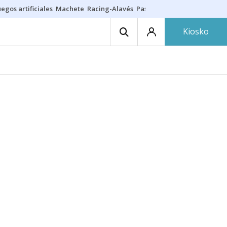
egos artificiales
Machete
Racing-Alavés
Paseíllo 7 agosto
Seguro h
Kiosko