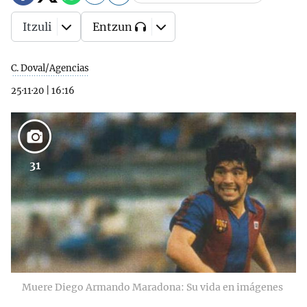
Itzuli
Entzun
C. Doval/Agencias
25·11·20
|
16:16
31
Muere Diego Armando Maradona: Su vida en imágenes