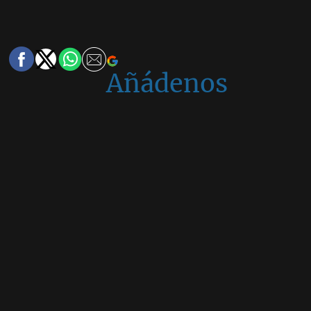
Añádenos
en
Google