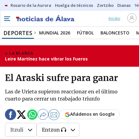
Rosario de la Aurora
Huelga de técnicos
Zortziko
Dianas
'H
Kiosko
DEPORTES
MUNDIAL 2026
FÚTBOL
BALONCESTO
LA BLANCA
Leire Martínez hace vibrar los Fueros
El Araski sufre para ganar
Las de Urieta supieron reaccionar en el último
cuarto para cerrar un trabajado triunfo
Añádenos en Google
Itzuli
Entzun