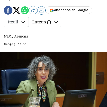
Añádenos en Google
Itzuli
Entzun
NTM / Agencias
18·03·25
|
14:00