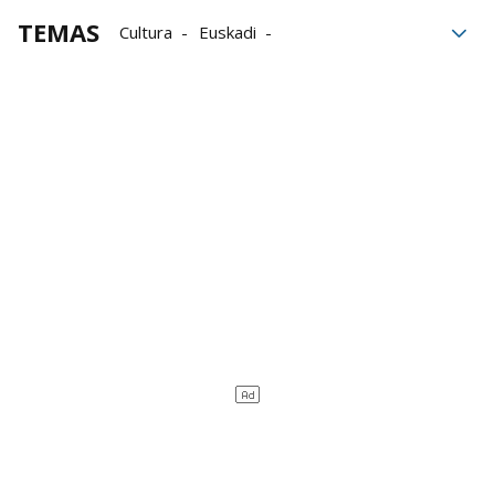
TEMAS
Cultura
Euskadi
Eventos culturales
Euros
Gobierno
Gobierno Vasco
Programación