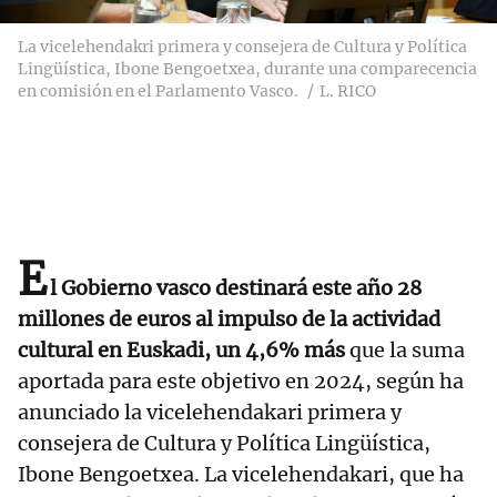
La vicelehendakri primera y consejera de Cultura y Política
Lingüística, Ibone Bengoetxea, durante una comparecencia
en comisión en el Parlamento Vasco.
L. RICO
E
l Gobierno vasco destinará este año 28
millones de euros al impulso de la actividad
cultural en Euskadi, un 4,6% más
que la suma
aportada para este objetivo en 2024, según ha
anunciado la vicelehendakari primera y
consejera de Cultura y Política Lingüística,
Ibone Bengoetxea. La vicelehendakari, que ha