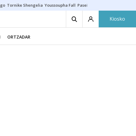
ego
Tornike Shengelia
Youssoupha Fall
Paseíllo único
Kosner sigue c
Kiosko
N
ORTZADAR