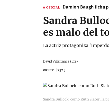
Damion Baugh ficha po
OFICIAL
Sandra Bulloc
es malo del t
La actriz protagoniza ‘Imperd
David Villafranca (Efe)
08·12·21
|
23:15
Sandra Bullock, como Ruth Slater, la p