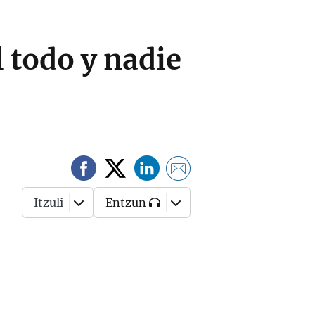
 todo y nadie
Itzuli
Entzun