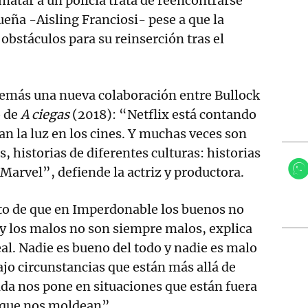
matar a un policía trata de reencontrarse
eña -Aisling Franciosi- pese a que la
obstáculos para su reinserción tras el
demás una nueva colaboración entre Bullock
o de
A ciegas
(2018): “Netflix está contando
an la luz en los cines. Y muchas veces son
, historias de diferentes culturas: historias
 Marvel”, defiende la actriz y productora.
to de que en Imperdonable los buenos no
y los malos no son siempre malos, explica
real. Nadie es bueno del todo y nadie es malo
jo circunstancias que están más allá de
vida nos pone en situaciones que están fuera
y que nos moldean”.