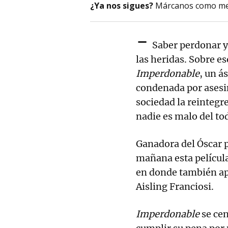
¿Ya nos sigues?
Márcanos como me
-
Saber perdonar y 
las heridas. Sobre e
Imperdonable
, un á
condenada por asesina
sociedad la reintegr
nadie es malo del to
Ganadora del Óscar 
mañana esta película
en donde también ap
Aisling Franciosi.
Imperdonable
se cen