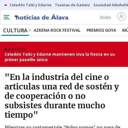
Celedón Txiki y Edurne
Txosnas de Gasteiz
Soziedad Alkoholi
Kiosko
CULTURA
AZKENA ROCK FESTIVAL
PREMIOS GOYA
MÚ
GASTEIZ
Celedón Txiki y Edurne mantienen viva la fiesta en su
primer paseíllo único
"En la industria del cine o
articulas una red de sostén y
de cooperación o no
subsistes durante mucho
tiempo"
Mientras su cortometraje 'Polvo somos' no para de