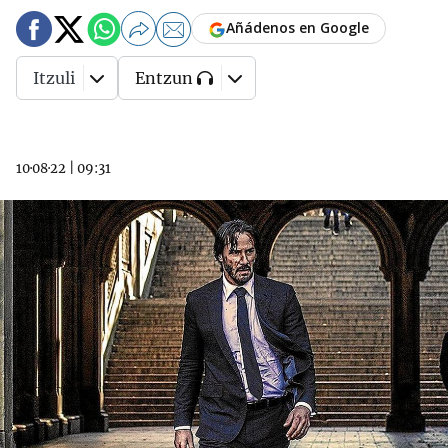
Añádenos en Google
Itzuli
Entzun
10·08·22
|
09:31