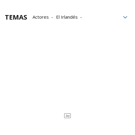
TEMAS
Actores
El Irlandés
Martin Scorsese
Asesinatos