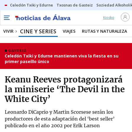
Celedón Txiki y Edurne
Txosnas de Gasteiz
Soziedad Alkoholi
Kiosko
CINE Y SERIES
VIVIR
VIAJES
RUTAS Y NATURALEZA
GASTEIZ
Celedón Txiki y Edurne mantienen viva la fiesta en su
primer paseíllo único
Keanu Reeves protagonizará
la miniserie ‘The Devil in the
White City’
Leonardo DiCaprio y Martin Scorsese serán los
productores de esta adaptación del ‘best seller’
publicado en el año 2002 por Erik Larson