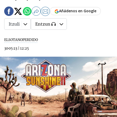
Añádenos en Google
Itzuli
Entzun
ELSOTANOPERDIDO
30·05·23
|
12:25