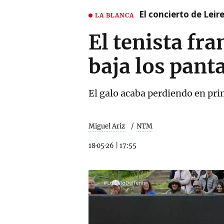
El concierto de Leir
LA BLANCA
El tenista fr
baja los pant
El galo acaba perdiendo en pr
Miguel Ariz
NTM
18·05·26
|
17:55