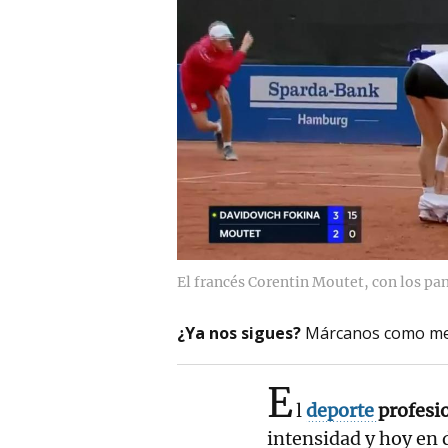
El francés Corentin Moutet, con los pa
¿Ya nos sigues?
Márcanos como me
E
l
deporte
profesi
intensidad y hoy en 