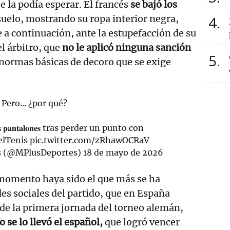
e la podía esperar. El francés
se bajó los
suelo, mostrando su ropa interior negra,
4
e a continuación, ante la estupefacción de su
el árbitro, que
no le aplicó ninguna sanción
5
 normas básicas de decoro que se exige
 Pero... ¿por qué?
𝐥𝐨𝐬 𝐩𝐚𝐧𝐭𝐚𝐥𝐨𝐧𝐞𝐬 tras perder un punto con
elTenis
pic.twitter.com/zRhawOCRaV
es (@MPlusDeportes)
18 de mayo de 2026
omento haya sido el que más se ha
des sociales del partido, que en España
y de la primera jornada del torneo alemán,
fo se lo llevó el español,
que logró vencer