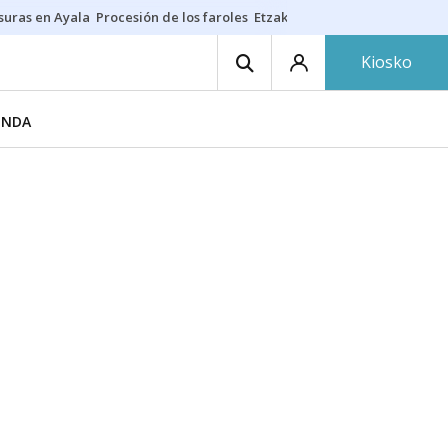
suras en Ayala
Procesión de los faroles
Etzakit
Salud en fiestas
Dónde 
Kiosko
ENDA