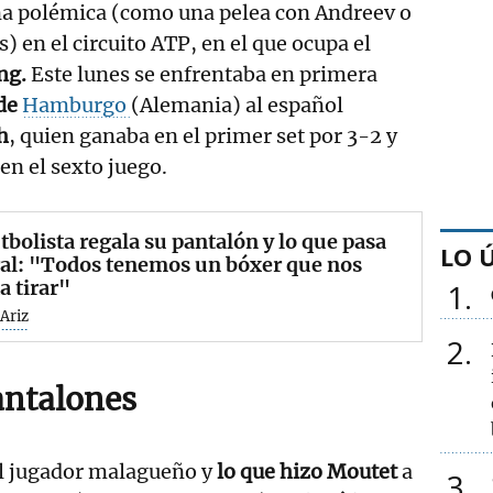
a polémica (como una pelea con Andreev o
s) en el circuito ATP, en el que ocupa el
ng.
Este lunes se enfrentaba en primera
de
Hamburgo
(Alemania) al español
h
, quien ganaba en el primer set por 3-2 y
n el sexto juego.
tbolista regala su pantalón y lo que pasa
LO 
ral: "Todos tenemos un bóxer que nos
a tirar"
1
Ariz
2
antalones
 el jugador malagueño y
lo que hizo Moutet
a
3