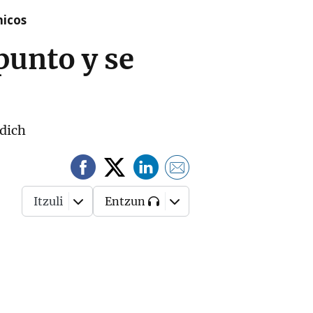
nicos
punto y se
dich
Itzuli
Entzun