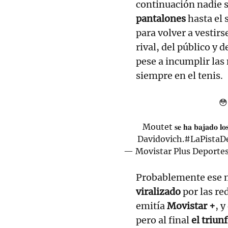
continuación nadie s
pantalones
hasta el 
para volver a vestirs
rival, del público y d
pese a incumplir las
siempre en el tenis.
😳
Moutet 𝐬𝐞 𝐡𝐚 𝐛𝐚𝐣𝐚𝐝𝐨 
Davidovich.
#LaPistaD
— Movistar Plus Deport
Probablemente ese m
viralizado
por las re
emitía
Movistar +
, 
pero al final
el triun