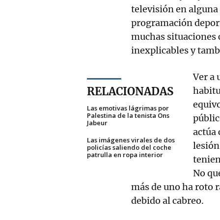
televisión en alguna
programación deport
muchas situaciones c
inexplicables y tam
Ver a 
RELACIONADAS
habitu
equivo
Las emotivas lágrimas por
Palestina de la tenista Ons
públic
Jabeur
actúa 
Las imágenes virales de dos
lesión
policías saliendo del coche
patrulla en ropa interior
tenien
No que
más de uno ha roto r
debido al cabreo.