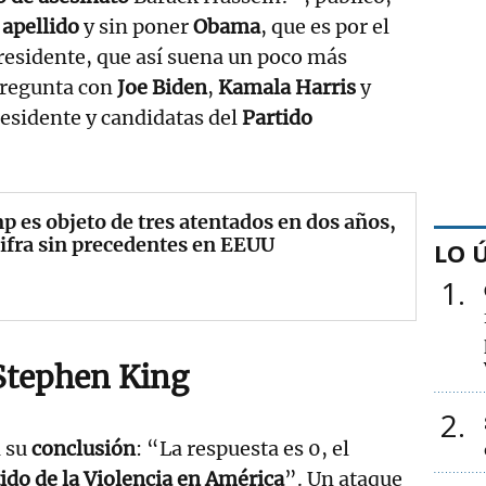
r
apellido
y sin poner
Obama
, que es por el
residente, que así suena un poco más
pregunta con
Joe Biden
,
Kamala Harris
y
residente y candidatas del
Partido
 es objeto de tres atentados en dos años,
ifra sin precedentes en EEUU
LO 
1
Stephen King
2
l su
conclusión
: “La respuesta es 0, el
ido de la Violencia en América
”. Un ataque