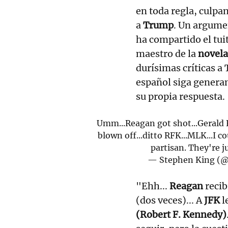
en toda regla, culpa
a
Trump
. Un argume
ha compartido el tui
maestro de la
novela
durísimas críticas a
español siga gener
su propia respuesta.
Umm...Reagan got shot...Gerald F
blown off...ditto RFK...MLK...I c
partisan. They're j
— Stephen King (
"Ehh...
Reagan
recib
(dos veces)... A
JFK
l
(Robert F. Kennedy)