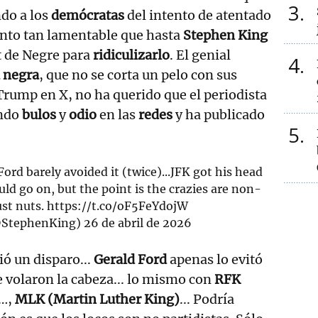
3
ndo a los
demócratas
del intento de atentado
nto tan lamentable que hasta
Stephen King
t de Negre para
ridiculizarlo
. El genial
4
 negra
, que no se corta un pelo con sus
 Trump en X, no ha querido que el periodista
ando
bulos
y
odio
en las
redes
y ha publicado
5
ord barely avoided it (twice)...JFK got his head
ould go on, but the point is the crazies are non-
ust nuts.
https://t.co/oF5FeYdojW
@StephenKing)
26 de abril de 2026
ió un disparo...
Gerald Ford
apenas lo evitó
e volaron la cabeza... lo mismo con
RFK
…,
MLK (Martin Luther King)
... Podría