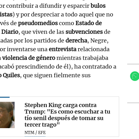
por contribuir a difundir y esparcir
bulos
istas
) y por despreciar a todo aquel que no
avés de
pseudomedios
como
Estado de
 Diario
, que viven de las
subvenciones
de
adas por los partidos de
derecha
, Negre,
or inventarse una
entrevista
relacionada
a
violencia de género
mientras trabajaba
acabó prescindiendo de él), ha contratado a
o Quiles
, que siguen fielmente sus
Stephen King carga contra
Trump: "Es como escuchar a tu
tío senil después de tomar su
tercer trago"
NTM / EFE