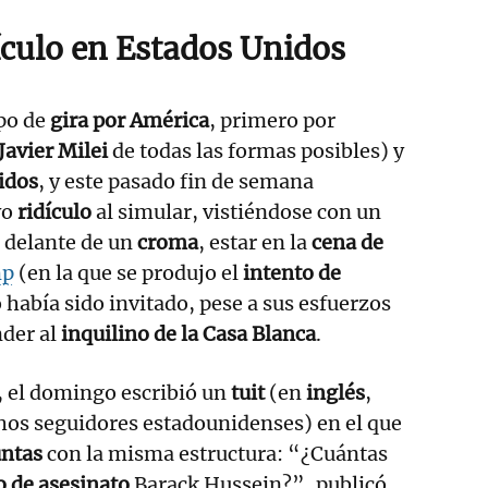
ículo en Estados Unidos
po de
gira por América
, primero por
Javier Milei
de todas las formas posibles) y
idos
, y este pasado fin de semana
vo
ridículo
al simular, vistiéndose con un
 delante de un
croma
, estar en la
cena de
mp
(en la que se produjo el
intento de
o había sido invitado, pese a sus esfuerzos
nder al
inquilino de la Casa Blanca
.
, el domingo escribió un
tuit
(en
inglés
,
hos seguidores estadounidenses) en el que
ntas
con la misma estructura: “¿Cuántas
o de asesinato
Barack Hussein?”, publicó,