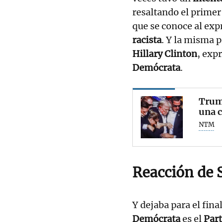
resaltando el prime
que se conoce al exp
racista
. Y la misma 
Hillary Clinton
, exp
Demócrata
.
Trump
una c
NTM
Reacción de 
Y dejaba para el fina
Demócrata
es el
Part