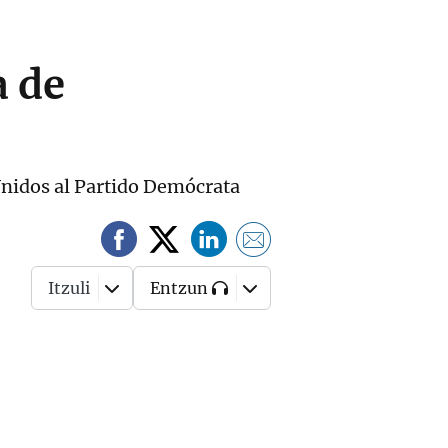
a de
 Unidos al Partido Demócrata
Itzuli
Entzun