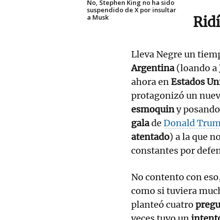
No, Stephen King no ha sido
suspendido de X por insultar
a Musk
Rid
Lleva Negre un tiem
Argentina
(loando a
ahora en
Estados Un
protagonizó un nue
esmoquin
y posando
gala
de
Donald Tru
atentado
) a la que n
constantes por defe
No contento con eso
como si tuviera muc
planteó cuatro
pregu
veces tuvo un
intent