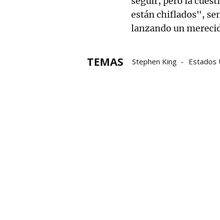
seguir, pero la cuest
están chiflados", se
lanzando un mereci
TEMAS
Stephen King
Estados 
Partido Demócrata