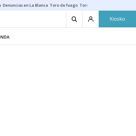
a
Denuncias en La Blanca
Toro de fuego
Tornike Shengelia
Youssouph
Kiosko
ENDA