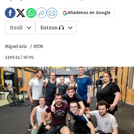
Añádenos en Google
Itzuli
Entzun
Miguel Ariz
NTM
23·05·24
|
16:05