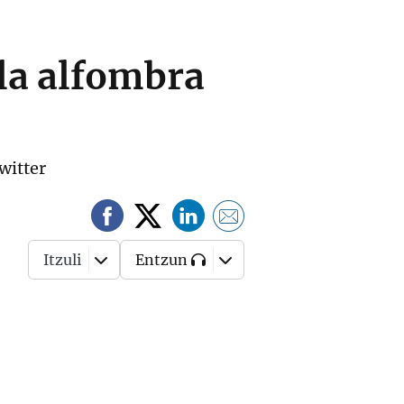
 la alfombra
witter
Itzuli
Entzun