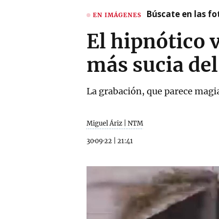
Búscate en las fot
EN IMÁGENES
El hipnótico 
más sucia de
La grabación, que parece magi
Miguel Áriz | NTM
30·09·22
|
21:41