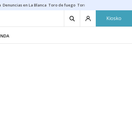
a
Denuncias en La Blanca
Toro de fuego
Tornike Shengelia
Youssouph
Kiosko
ENDA