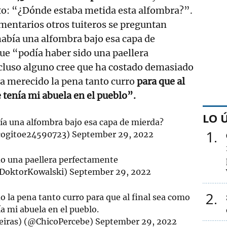
o: “¿Dónde estaba metida esta alfombra?”.
mentarios otros tuiteros se preguntan
abía una alfombra bajo esa capa de
ue “podía haber sido una paellera
cluso alguno cree que ha costado demasiado
ha merecido la pena tanto curro
para que al
e tenía mi abuela en el pueblo”.
LO 
ía una alfombra bajo esa capa de mierda?
1
cogitoe24590723)
September 29, 2022
do una paellera perfectamente
DoktorKowalski)
September 29, 2022
2
do la pena tanto curro para que al final sea como
ía mi abuela en el pueblo.
eiras) (@ChicoPercebe)
September 29, 2022