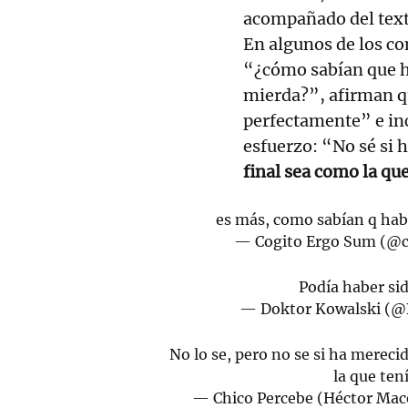
acompañado del text
En algunos de los co
“¿cómo sabían que h
mierda?”, afirman q
perfectamente” e in
esfuerzo: “No sé si 
final sea como la qu
es más, como sabían q hab
— Cogito Ergo Sum (@
Podía haber si
— Doktor Kowalski (@
No lo se, pero no se si ha mereci
la que ten
— Chico Percebe (Héctor Mac