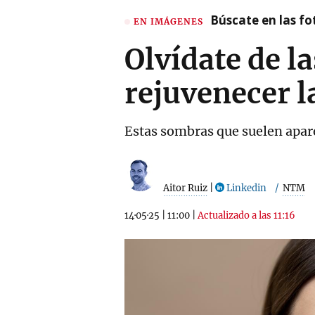
Búscate en las fot
EN IMÁGENES
Olvídate de la
rejuvenecer l
Estas sombras que suelen apare
Aitor Ruiz
|
Linkedin
NTM
14·05·25
|
11:00
|
Actualizado a las 11:16