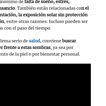
inónimo de
falta de sueño, estrés,
nsancio
. También están relacionadas co
n el
ntación, la exposición solar sin protección
ón
, entre otras razones. Incluso pueden ser
ás con el paso del tiempo.
blema serio de
salud
, conviene
buscar
er frente a estas sombras
, ya sea por
o de la piel o por bienestar personal.