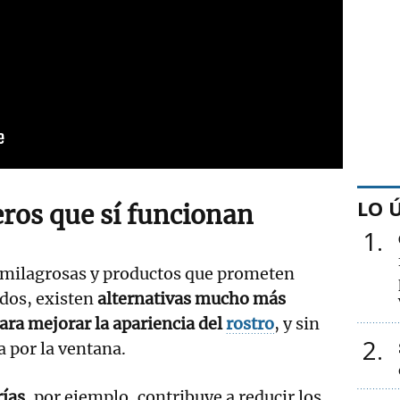
LO 
ros que sí funcionan
1
 milagrosas y productos que prometen
ados, existen
alternativas mucho más
para mejorar la apariencia del
rostro
, y sin
2
sa por la ventana.
rías
, por ejemplo, contribuye a reducir los