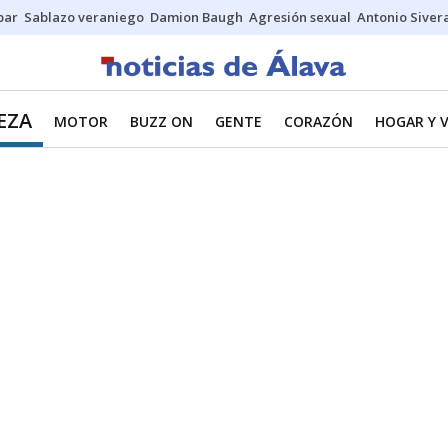
bar
Sablazo veraniego
Damion Baugh
Agresión sexual
Antonio Siver
EZA
MOTOR
BUZZ ON
GENTE
CORAZÓN
HOGAR Y V