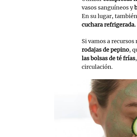
vasos sanguíneos y
b
En su lugar, tambié
cuchara refrigerada.
Si vamos a recursos 
rodajas de pepino
, q
las bolsas de té frías
circulación.