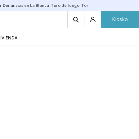
a
Denuncias en La Blanca
Toro de fuego
Tornike Shengelia
Youssouph
Kiosko
IVIENDA