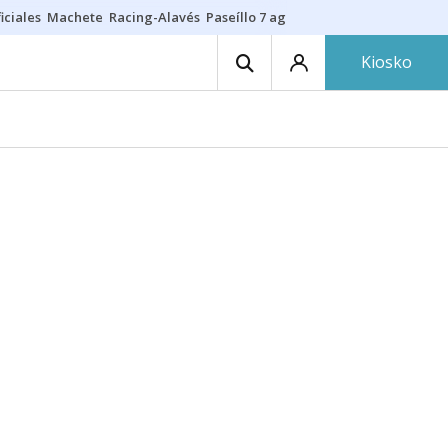
iciales
Machete
Racing-Alavés
Paseíllo 7 agosto
Seguro hogar
Citas
Kiosko