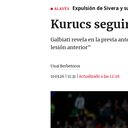
Expulsión de Sivera y 
ALAVÉS
Kurucs seguir
Galbiati revela en la previa an
lesión anterior"
Unai Berbetoros
11·03·26
|
11:31
|
Actualizado a las 12:26