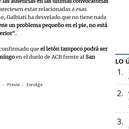
e
las ausencias en las últimas convocatorias
areciesen estar relacionadas a esas
lo, Galbiati ha desvelado que no tiene nada
ene un problema pequeño en el pie, no está
terior".
 confirmado que
el letón tampoco podrá ser
omingo
en el duelo de ACB frente al
San
LO 
1
Previa
Euroliga
2
3