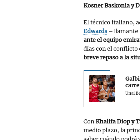
Kosner Baskonia y D
El técnico italiano,
Edwards
–flamante 
ante el equipo emira
días con el conflict
breve repaso a la situ
Galbi
carre
Unai B
Con
Khalifa Diop y 
medio plazo, la prin
saber cuándo podrá v