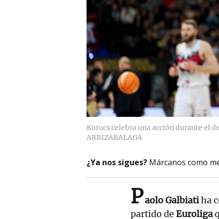
Kurucs celebra una acción durante el de
ARRIZABALAGA
¿Ya nos sigues?
Márcanos como me
P
aolo Galbiati
ha c
partido de
Euroliga
q