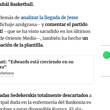
ubái Basketball.
 además de
analizar la llegada de Jesse
fichaje azulgrana– y
comentar el partido
tí
–que se ha visto sacudido en los últimos
o de Oriente Medio–, también ha hecho
un
ación de la plantilla.
ati: "Edwards está creciendo en su
ra"
erbetoros
Tadas Sedekerskis totalmente descartados
a
cipal duda en la enfermería del Baskonia es
olver a estar disponible Kurucs. El ala-