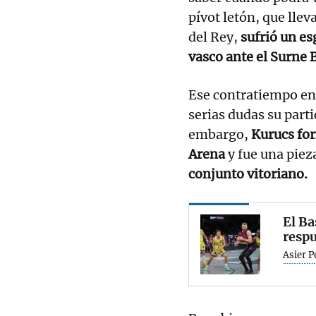
pívot letón, que llev
del Rey,
sufrió un es
vasco ante el Surne 
Ese contratiempo en 
serias dudas su parti
embargo,
Kurucs for
Arena
y fue una pie
conjunto vitoriano.
El Ba
respu
Asier P